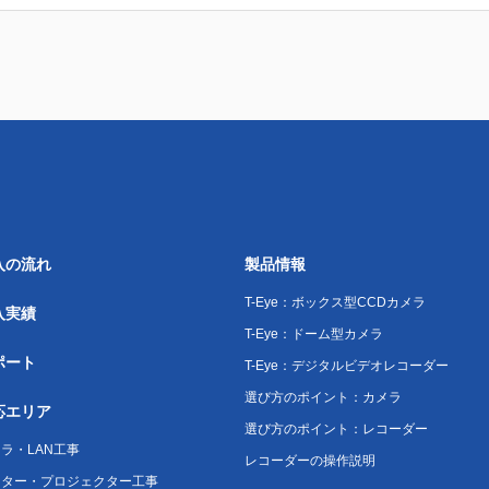
入の流れ
製品情報
T-Eye：ボックス型CCDカメラ
入実績
T-Eye：ドーム型カメラ
ポート
T-Eye：デジタルビデオレコーダー
選び方のポイント：カメラ
応エリア
選び方のポイント：レコーダー
ラ・LAN工事
レコーダーの操作説明
ニター・プロジェクター工事