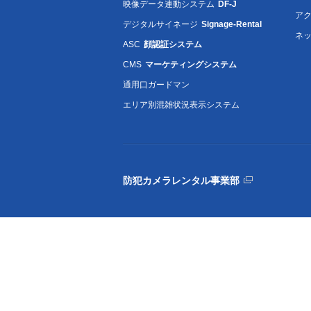
映像データ連動システム
DF-J
ア
デジタルサイネージ
Signage-Rental
ネ
ASC
顔認証システム
CMS
マーケティングシステム
通用口ガードマン
エリア別混雑状況表示システム
防犯カメラレンタル事業部