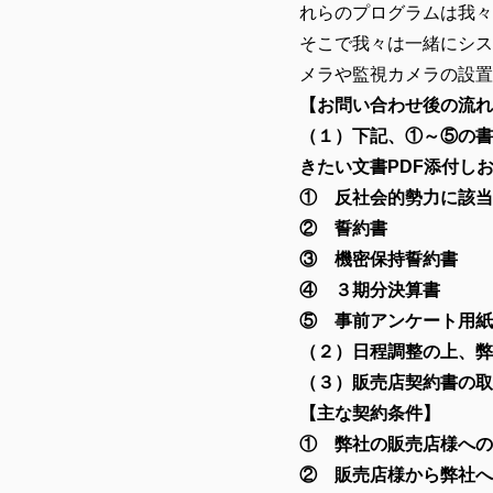
れらのプログラムは我々
そこで我々は一緒にシス
メラや監視カメラの設置
【お問い合わせ後の流れ
（１）下記、①～⑤の書
きたい文書PDF添付し
① 反社会的勢力に該当
② 誓約書
③ 機密保持誓約書
④ ３期分決算書
⑤ 事前アンケート用紙
（２）日程調整の上、弊
（３）販売店契約書の取
【主な契約条件】
① 弊社の販売店様への
② 販売店様から弊社へ