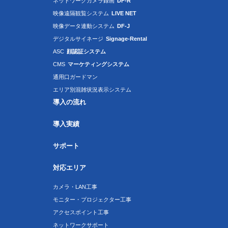
ネットワークカメラ録画
DF-R
映像遠隔観覧システム
LIVE NET
映像データ連動システム
DF-J
デジタルサイネージ
Signage-Rental
ASC
顔認証システム
CMS
マーケティングシステム
通用口ガードマン
エリア別混雑状況表示システム
導入の流れ
導入実績
サポート
対応エリア
カメラ・LAN工事
モニター・プロジェクター工事
アクセスポイント工事
ネットワークサポート