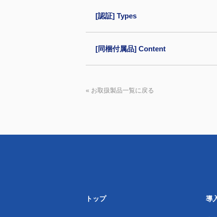
[認証] Types
[同梱付属品] Content
« お取扱製品一覧に戻る
トップ
導