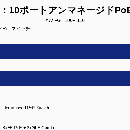
EK：10ポートアンマネージドP
AW-FGT-100P-110
Unmanaged PoE Switch
8xFE PoE + 2xGbE Combo