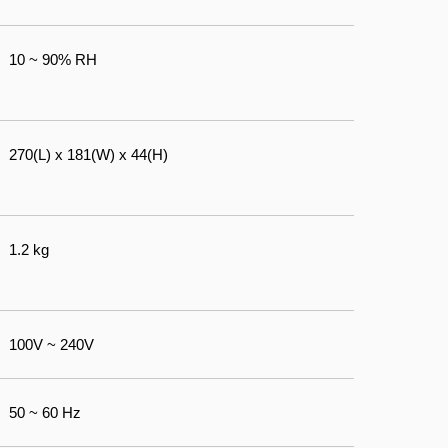
10 ~ 90% RH
270(L) x 181(W) x 44(H)
1.2 kg
100V ~ 240V
50 ~ 60 Hz