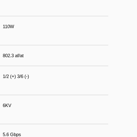
110W
802.3 af/at
1/2 (+) 3/6 (-)
6KV
5.6 Gbps