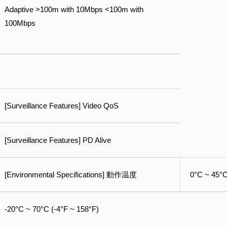
Adaptive >100m with 10Mbps <100m with
100Mbps
[Surveillance Features] Video QoS
[Surveillance Features] PD Alive
[Environmental Specifications] 動作温度
0°C ~ 45°C
-20°C ~ 70°C (-4°F ~ 158°F)