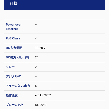
仕様
Power over
○
Ethernet
PoE Class
4
DC入力電圧
10-28 V
DC出力 - 最大 (V)
24
リレー
2
デジタルI/O
○
アラーム入力/出力
6
動作温度
-40 to 70 °C
プレナム定格
UL 2043