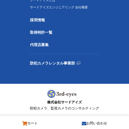
サードアイズとは
サードアイズエンジニアリング 会社概要
採用情報
取得特許一覧
代理店募集
防犯カメラレンタル事業部
株式会社サードアイズ
防犯カメラ、監視カメラのコンサルティング
カート
お問い合わせ
© 3rd-eyes Co., Ltd. All Rights Reserved.