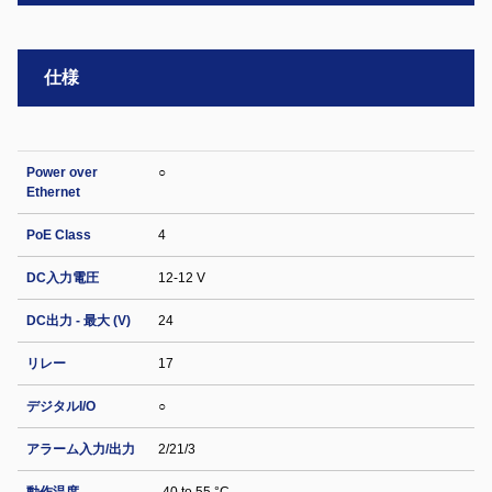
仕様
Power over
○
Ethernet
PoE Class
4
DC入力電圧
12-12 V
DC出力 - 最大 (V)
24
リレー
17
デジタルI/O
○
アラーム入力/出力
2/21/3