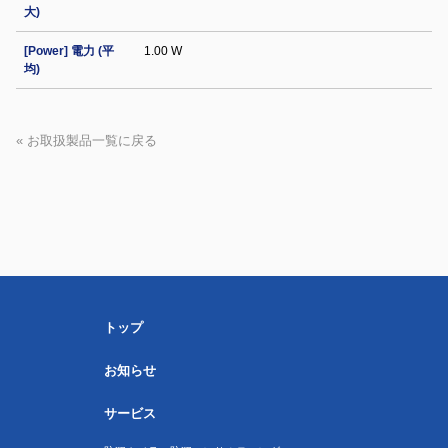
大)
[Power] 電力 (平
1.00 W
均)
« お取扱製品一覧に戻る
トップ
お知らせ
サービス