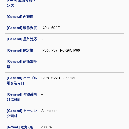
[Lens] 交換可能レ
○
ンズ
[General] 内蔵IR
–
[General] 動作温度
-40 to 60 °C
[General] 屋外対応
○
[General] IP定格
IP66, IP67, IP6K9K, IP69
[General] 耐衝撃等
-
級
[General] ケーブル
Back: SMA Connector
引き込み口
[General] 再塗装向
–
けに設計
[General] ケーシン
Aluminum
グ素材
[Power] 電力 (最
4.00 W