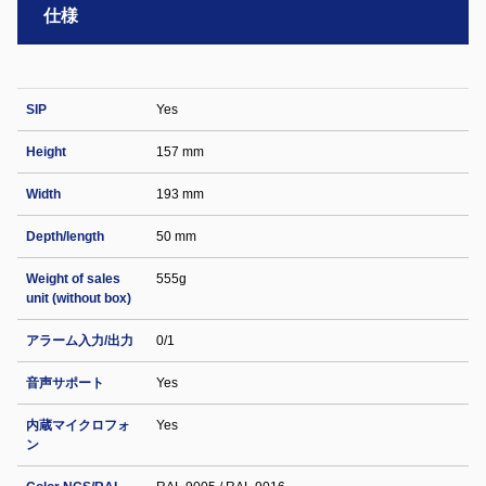
仕様
SIP
Yes
Height
157 mm
Width
193 mm
Depth/length
50 mm
Weight of sales
555g
unit (without box)
アラーム入力/出力
0/1
音声サポート
Yes
内蔵マイクロフォ
Yes
ン