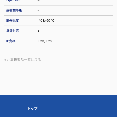
Zipstream
–
耐衝撃等級
-
動作温度
-40 to 60 °C
屋外対応
○
IP定格
IP66, IP69
« お取扱製品一覧に戻る
トップ