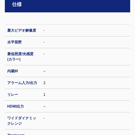
仕様
最大ビデオ解像度
-
水平視野
-
最低照度/光感度
-
(カラー)
内蔵IR
–
アラーム入力/出力
2
リレー
1
HDMI出力
–
ワイドダイナミッ
-
クレンジ