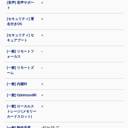
[音声] 音声サポー
○
ト
[セキュリティ] 署
○
名付きOS
[セキュリティ] セ
○
キュアブート
[一般] リモートフ
–
ォーカス
[一般] リモートズ
–
ーム
[一般] 内蔵IR
○
[一般] OptimizedIR
○
[一般] ローカルス
○
トレージ (メモリー
カードスロット)
[一般] 動作温度
-40 to 55 °C