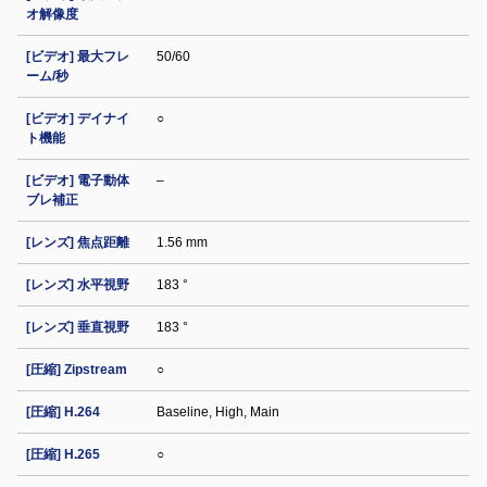
オ解像度
[ビデオ] 最大フレ
50/60
ーム/秒
[ビデオ] デイナイ
○
ト機能
[ビデオ] 電子動体
–
ブレ補正
[レンズ] 焦点距離
1.56 mm
[レンズ] 水平視野
183 °
[レンズ] 垂直視野
183 °
[圧縮] Zipstream
○
[圧縮] H.264
Baseline, High, Main
[圧縮] H.265
○