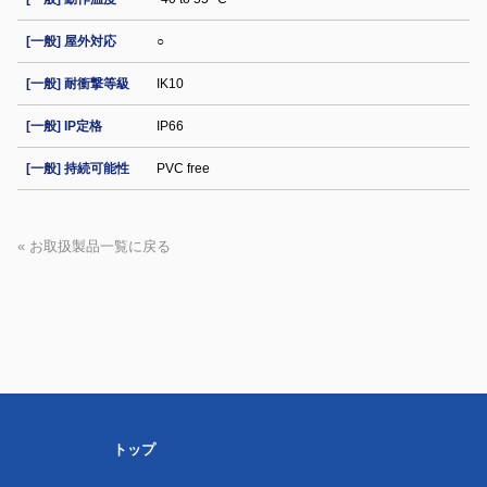
[一般] 屋外対応
○
[一般] 耐衝撃等級
IK10
[一般] IP定格
IP66
[一般] 持続可能性
PVC free
« お取扱製品一覧に戻る
トップ