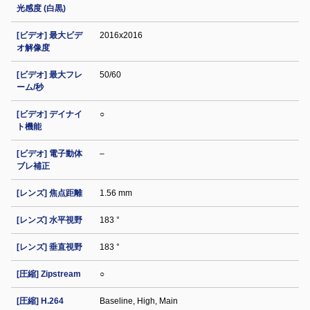
光感度 (白黒)
[ビデオ] 最大ビデ
2016x2016
オ解像度
[ビデオ] 最大フレ
50/60
ーム/秒
[ビデオ] デイナイ
○
ト機能
[ビデオ] 電子動体
–
ブレ補正
[レンズ] 焦点距離
1.56 mm
[レンズ] 水平視野
183 °
[レンズ] 垂直視野
183 °
[圧縮] Zipstream
○
[圧縮] H.264
Baseline, High, Main