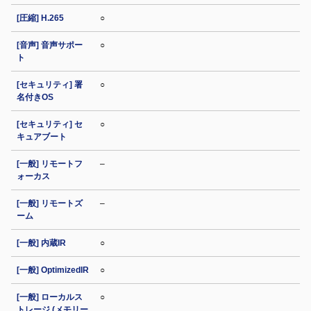
[圧縮] H.265
○
[音声] 音声サポー
○
ト
[セキュリティ] 署
○
名付きOS
[セキュリティ] セ
○
キュアブート
[一般] リモートフ
–
ォーカス
[一般] リモートズ
–
ーム
[一般] 内蔵IR
○
[一般] OptimizedIR
○
[一般] ローカルス
○
トレージ (メモリー