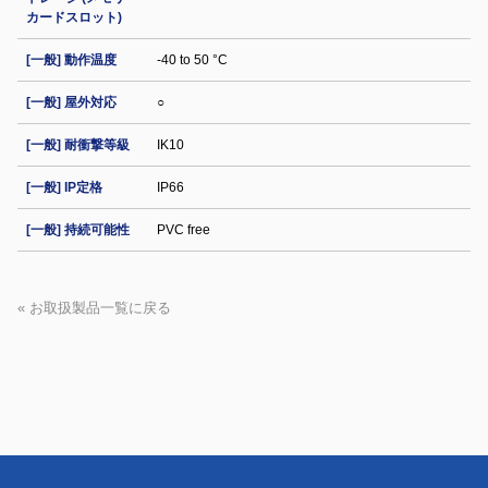
カードスロット)
[一般] 動作温度
-40 to 50 °C
[一般] 屋外対応
○
[一般] 耐衝撃等級
IK10
[一般] IP定格
IP66
[一般] 持続可能性
PVC free
« お取扱製品一覧に戻る