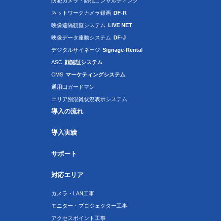
防犯カメラ・防犯コンサルティング
ネットワークカメラ録画
DF-R
映像遠隔観覧システム
LIVE NET
映像データ連動システム
DF-J
デジタルサイネージ
Signage-Rental
ASC
顔認証システム
CMS
マーケティングシステム
通用口ガードマン
エリア別混雑状況表示システム
導入の流れ
導入実績
サポート
対応エリア
カメラ・LAN工事
モニター・プロジェクター工事
アクセスポイント工事