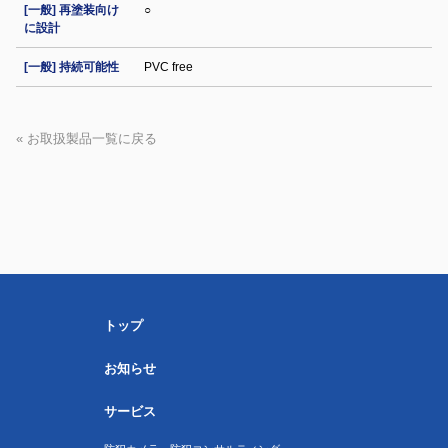
[一般] 再塗装向け
○
に設計
[一般] 持続可能性
PVC free
« お取扱製品一覧に戻る
トップ
お知らせ
サービス