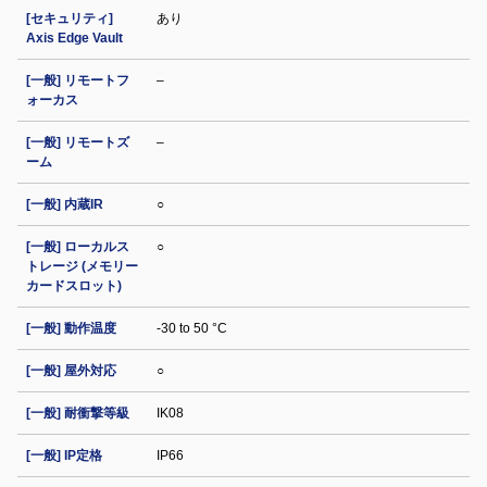
[セキュリティ]
あり
Axis Edge Vault
[一般] リモートフ
–
ォーカス
[一般] リモートズ
–
ーム
[一般] 内蔵IR
○
[一般] ローカルス
○
トレージ (メモリー
カードスロット)
[一般] 動作温度
-30 to 50 °C
[一般] 屋外対応
○
[一般] 耐衝撃等級
IK08
[一般] IP定格
IP66