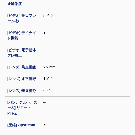
オ解像度
[ビデオ] 最大フレ
50/60
ーム/秒
[ビデオ] デイナイ
○
ト機能
[ビデオ] 電子動体
–
ブレ補正
[レンズ] 焦点距離
2.9 mm
[レンズ] 水平視野
110 °
[レンズ] 垂直視野
60 °
[パン、チルト、ズ
–
ーム] リモート
PTRZ
[圧縮] Zipstream
○