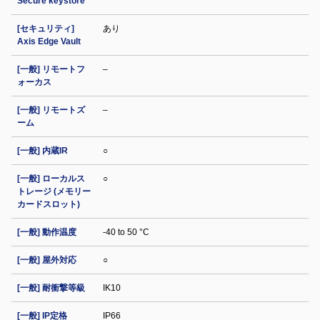
Secure keystore
[セキュリティ]
あり
Axis Edge Vault
[一般] リモートフ
–
ォーカス
[一般] リモートズ
–
ーム
[一般] 内蔵IR
○
[一般] ローカルス
○
トレージ (メモリー
カードスロット)
[一般] 動作温度
-40 to 50 °C
[一般] 屋外対応
○
[一般] 耐衝撃等級
IK10
[一般] IP定格
IP66