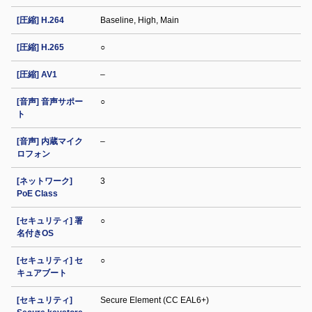
[圧縮] H.264
Baseline, High, Main
[圧縮] H.265
○
[圧縮] AV1
–
[音声] 音声サポー
○
ト
[音声] 内蔵マイク
–
ロフォン
[ネットワーク]
3
PoE Class
[セキュリティ] 署
○
名付きOS
[セキュリティ] セ
○
キュアブート
[セキュリティ]
Secure Element (CC EAL6+)