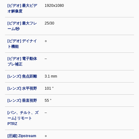
[ビデオ] 最大ビデ
1920x1080
オ解像度
[ビデオ] 最大フレ
25/30
ーム/秒
[ビデオ] デイナイ
○
ト機能
[ビデオ] 電子動体
–
ブレ補正
[レンズ] 焦点距離
3.1 mm
[レンズ] 水平視野
101 °
[レンズ] 垂直視野
55 °
[パン、チルト、ズ
–
ーム] リモート
PTRZ
[圧縮] Zipstream
○