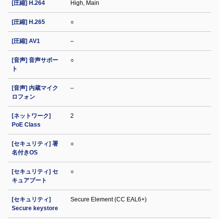
[圧縮] H.264
High, Main
[圧縮] H.265
○
[圧縮] AV1
–
[音声] 音声サポー
○
ト
[音声] 内蔵マイク
–
ロフォン
[ネットワーク]
2
PoE Class
[セキュリティ] 署
○
名付きOS
[セキュリティ] セ
○
キュアブート
[セキュリティ]
Secure Element (CC EAL6+)
Secure keystore