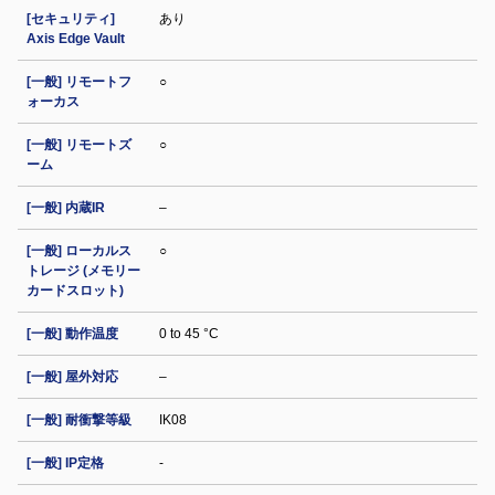
[セキュリティ]
あり
Axis Edge Vault
[一般] リモートフ
○
ォーカス
[一般] リモートズ
○
ーム
[一般] 内蔵IR
–
[一般] ローカルス
○
トレージ (メモリー
カードスロット)
[一般] 動作温度
0 to 45 °C
[一般] 屋外対応
–
[一般] 耐衝撃等級
IK08
[一般] IP定格
-