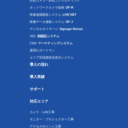
防犯カメラ・防犯コンサルティング
ネットワークカメラ録画
DF-R
映像遠隔観覧システム
LIVE NET
映像データ連動システム
DF-J
デジタルサイネージ
Signage-Rental
ASC
顔認証システム
CMS
マーケティングシステム
通用口ガードマン
エリア別混雑状況表示システム
導入の流れ
導入実績
サポート
対応エリア
カメラ・LAN工事
モニター・プロジェクター工事
アクセスポイント工事