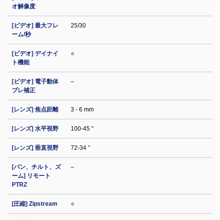
オ解像度
[ビデオ] 最大フレ
25/30
ーム/秒
[ビデオ] デイナイ
○
ト機能
[ビデオ] 電子動体
–
ブレ補正
[レンズ] 焦点距離
3 - 6 mm
[レンズ] 水平視野
100-45 °
[レンズ] 垂直視野
72-34 °
[パン、チルト、ズ
–
ーム] リモート
PTRZ
[圧縮] Zipstream
○