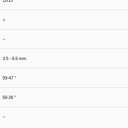
12/15
○
–
3.5 - 6.6 mm
93-47 °
50-26 °
–