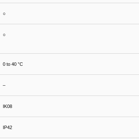
○
○
0 to 40 °C
–
IK08
IP42