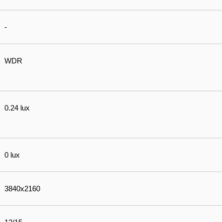
-
WDR
0.24 lux
0 lux
3840x2160