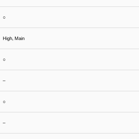
○
High, Main
○
–
○
–