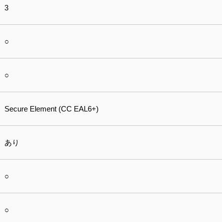
3
○
○
Secure Element (CC EAL6+)
あり
○
○