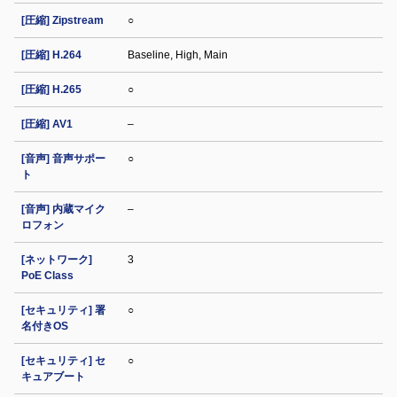
[圧縮] Zipstream
○
[圧縮] H.264
Baseline, High, Main
[圧縮] H.265
○
[圧縮] AV1
–
[音声] 音声サポー
○
ト
[音声] 内蔵マイク
–
ロフォン
[ネットワーク]
3
PoE Class
[セキュリティ] 署
○
名付きOS
[セキュリティ] セ
○
キュアブート