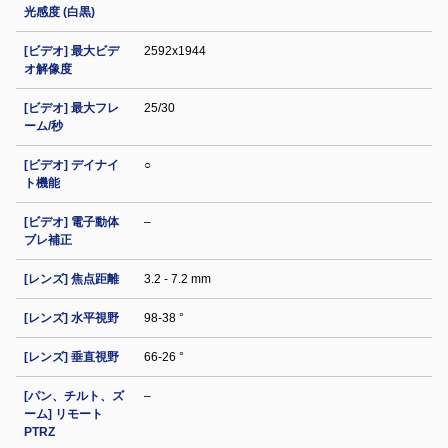
光感度 (白黒)
[ビデオ] 最大ビデ
2592x1944
オ解像度
[ビデオ] 最大フレ
25/30
ーム/秒
[ビデオ] デイナイ
○
ト機能
[ビデオ] 電子動体
–
ブレ補正
[レンズ] 焦点距離
3.2 - 7.2 mm
[レンズ] 水平視野
98-38 °
[レンズ] 垂直視野
66-26 °
[パン、チルト、ズ
–
ーム] リモート
PTRZ