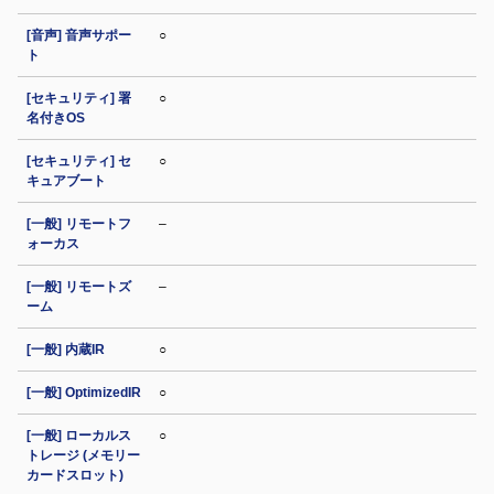
[音声] 音声サポー
○
ト
[セキュリティ] 署
○
名付きOS
[セキュリティ] セ
○
キュアブート
[一般] リモートフ
–
ォーカス
[一般] リモートズ
–
ーム
[一般] 内蔵IR
○
[一般] OptimizedIR
○
[一般] ローカルス
○
トレージ (メモリー
カードスロット)