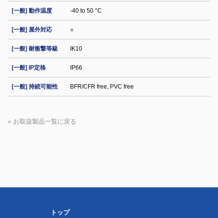
[一般] 動作温度
-40 to 50 °C
[一般] 屋外対応
○
[一般] 耐衝撃等級
IK10
[一般] IP定格
IP66
[一般] 持続可能性
BFR/CFR free, PVC free
« お取扱製品一覧に戻る
トップ