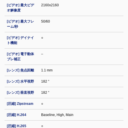
[ビデオ] 最大ビデ
2160x2160
オ解像度
[ビデオ] 最大フレ
50/60
ーム/秒
[ビデオ] デイナイ
○
ト機能
[ビデオ] 電子動体
–
ブレ補正
[レンズ] 焦点距離
1.1 mm
[レンズ] 水平視野
182 °
[レンズ] 垂直視野
182 °
[圧縮] Zipstream
○
[圧縮] H.264
Baseline, High, Main
[圧縮] H.265
○