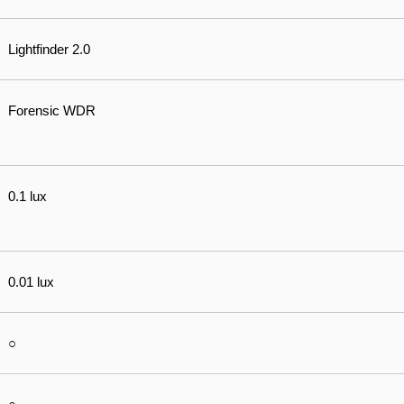
Lightfinder 2.0
Forensic WDR
0.1 lux
0.01 lux
○