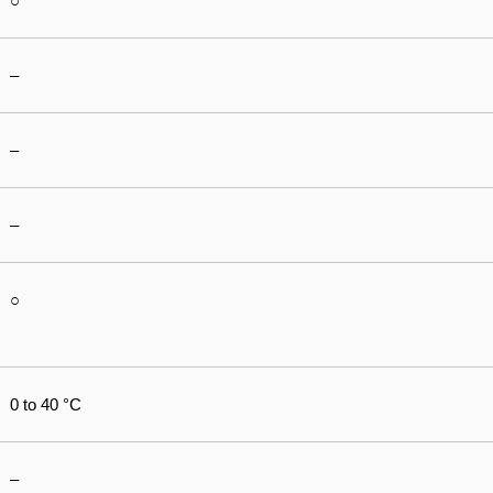
○
–
–
–
○
0 to 40 °C
–