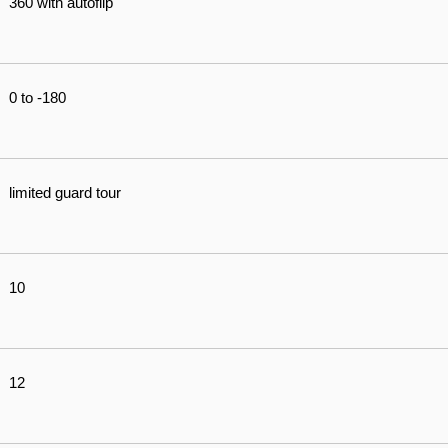
360 with autoflip
0 to -180
limited guard tour
10
12