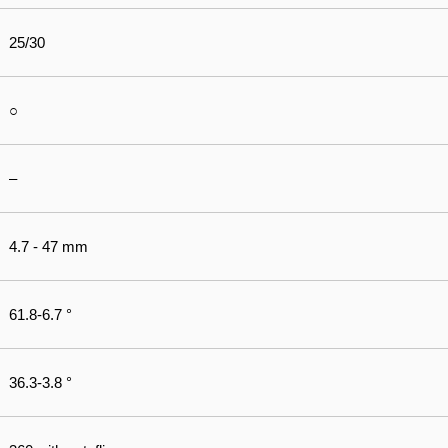
25/30
○
–
4.7 - 47 mm
61.8-6.7 °
36.3-3.8 °