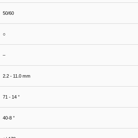
50/60
○
–
2.2 - 11.0 mm
71 - 14 °
40-8 °