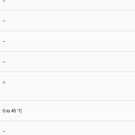
○
–
–
–
○
0 to 45 °C
–