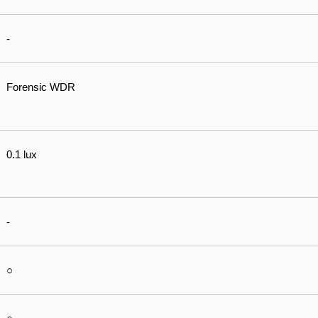
-
Forensic WDR
0.1 lux
-
○