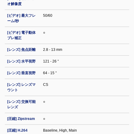
オ解像度
[ビデオ] 最大フレ
50/60
ーム/秒
[ビデオ] 電子動体
○
ブレ補正
[レンズ] 焦点距離
2.8 - 13 mm
[レンズ] 水平視野
121 - 26 °
[レンズ] 垂直視野
64 - 15 °
[レンズ] レンズマ
CS
ウント
[レンズ] 交換可能
○
レンズ
[圧縮] Zipstream
○
[圧縮] H.264
Baseline, High, Main