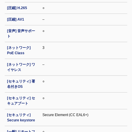
[圧縮] H.265
○
[圧縮] AV1
–
[音声] 音声サポー
○
ト
[ネットワーク]
3
PoE Class
[ネットワーク] ワ
–
イヤレス
[セキュリティ] 署
○
名付きOS
[セキュリティ] セ
○
キュアブート
[セキュリティ]
Secure Element (CC EAL6+)
Secure keystore
[一般] リモートフ
○