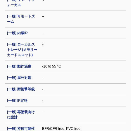
ォーカス
[一般] リモートズ
–
ーム
[一般] 内蔵IR
–
[一般] ローカルス
○
トレージ (メモリー
カードスロット)
[一般] 動作温度
-10 to 55 °C
[一般] 屋外対応
–
[一般] 耐衝撃等級
-
[一般] IP定格
-
[一般] 再塗装向け
–
に設計
[一般] 持続可能性
BFR/CFR free, PVC free