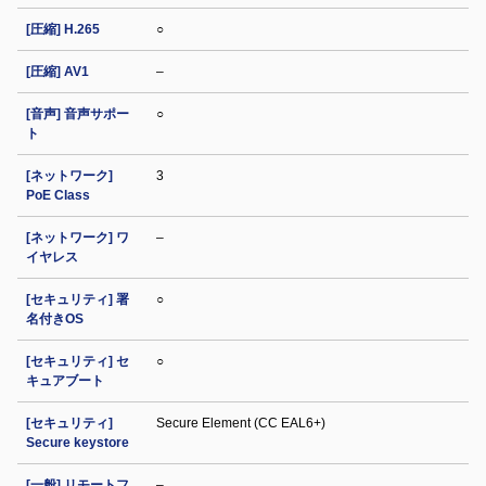
[圧縮] H.265
○
[圧縮] AV1
–
[音声] 音声サポー
○
ト
[ネットワーク]
3
PoE Class
[ネットワーク] ワ
–
イヤレス
[セキュリティ] 署
○
名付きOS
[セキュリティ] セ
○
キュアブート
[セキュリティ]
Secure Element (CC EAL6+)
Secure keystore
[一般] リモートフ
–