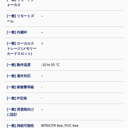
ォーカス
[一般] リモートズ
–
ーム
[一般] 内蔵IR
–
[一般] ローカルス
○
トレージ (メモリー
カードスロット)
[一般] 動作温度
-10 to 55 °C
[一般] 屋外対応
–
[一般] 耐衝撃等級
-
[一般] IP定格
-
[一般] 再塗装向け
–
に設計
[一般] 持続可能性
BFR/CFR free, PVC free