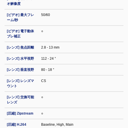
オ解像度
[ビデオ] 最大フレ
50/60
ーム/秒
[ビデオ] 電子動体
○
ブレ補正
[レンズ] 焦点距離
2.8 - 13 mm
[レンズ] 水平視野
112 - 24 °
[レンズ] 垂直視野
80 - 18 °
[レンズ] レンズマ
CS
ウント
[レンズ] 交換可能
○
レンズ
[圧縮] Zipstream
○
[圧縮] H.264
Baseline, High, Main