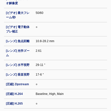
オ解像度
[ビデオ] 最大フレ
50/60
ーム/秒
[ビデオ] 電子動体
○
ブレ補正
[レンズ] 焦点距離
10.8-28.2 mm
[レンズ] 光学ズー
2.61
ム
[レンズ] 水平視野
29-11 °
[レンズ] 垂直視野
17-6 °
[圧縮] Zipstream
○
[圧縮] H.264
Baseline, High, Main
[圧縮] H.265
○