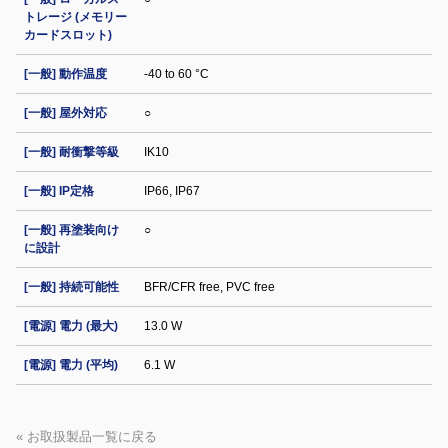
トレージ (メモリー
カードスロット)
[一般] 動作温度
-40 to 60 °C
[一般] 屋外対応
○
[一般] 耐衝撃等級
IK10
[一般] IP定格
IP66, IP67
[一般] 再塗装向け
○
に設計
[一般] 持続可能性
BFR/CFR free, PVC free
[電源] 電力 (最大)
13.0 W
[電源] 電力 (平均)
6.1 W
« お取扱製品一覧に戻る