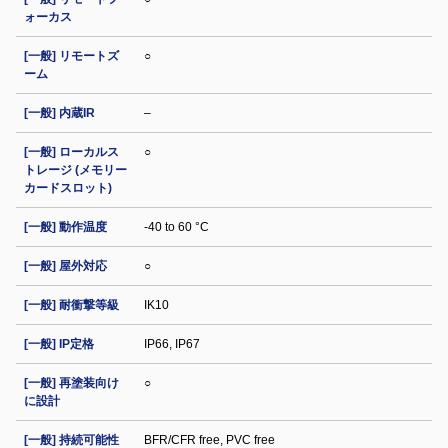
ォーカス
[一般] リモートズ
○
ーム
[一般] 内蔵IR
–
[一般] ローカルス
○
トレージ (メモリー
カードスロット)
[一般] 動作温度
-40 to 60 °C
[一般] 屋外対応
○
[一般] 耐衝撃等級
IK10
[一般] IP定格
IP66, IP67
[一般] 再塗装向け
○
に設計
[一般] 持続可能性
BFR/CFR free, PVC free