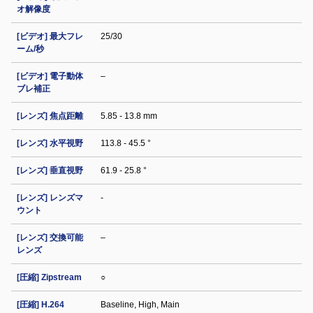
オ解像度
[ビデオ] 最大フレ
25/30
ーム/秒
[ビデオ] 電子動体
–
ブレ補正
[レンズ] 焦点距離
5.85 - 13.8 mm
[レンズ] 水平視野
113.8 - 45.5 °
[レンズ] 垂直視野
61.9 - 25.8 °
[レンズ] レンズマ
-
ウント
[レンズ] 交換可能
–
レンズ
[圧縮] Zipstream
○
[圧縮] H.264
Baseline, High, Main