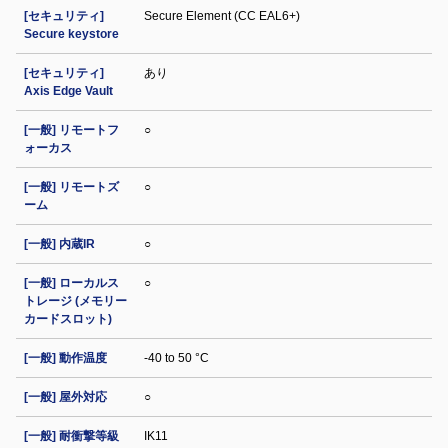
[セキュリティ]
Secure Element (CC EAL6+)
Secure keystore
[セキュリティ]
あり
Axis Edge Vault
[一般] リモートフ
○
ォーカス
[一般] リモートズ
○
ーム
[一般] 内蔵IR
○
[一般] ローカルス
○
トレージ (メモリー
カードスロット)
[一般] 動作温度
-40 to 50 °C
[一般] 屋外対応
○
[一般] 耐衝撃等級
IK11