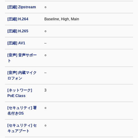
[圧縮] Zipstream
○
[圧縮] H.264
Baseline, High, Main
[圧縮] H.265
○
[圧縮] AV1
–
[音声] 音声サポー
○
ト
[音声] 内蔵マイク
–
ロフォン
[ネットワーク]
3
PoE Class
[セキュリティ] 署
○
名付きOS
[セキュリティ] セ
○
キュアブート