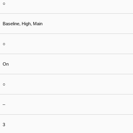
○
Baseline, High, Main
○
On
○
–
3