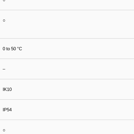
○
0 to 50 °C
–
IK10
IP54
○