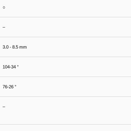
○
–
3.0 - 8.5 mm
104-34 °
76-26 °
–