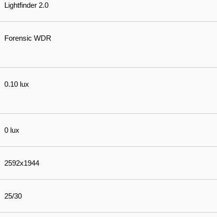
Lightfinder 2.0
Forensic WDR
0.10 lux
0 lux
2592x1944
25/30