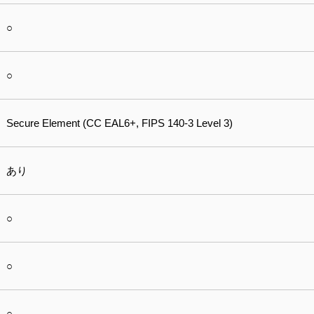
○
○
Secure Element (CC EAL6+, FIPS 140-3 Level 3)
あり
○
○
○