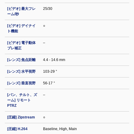
[ビデオ] 最大フレ
25/30
ーム/秒
[ビデオ] デイナイ
○
ト機能
[ビデオ] 電子動体
–
ブレ補正
[レンズ] 焦点距離
4.4 - 14.6 mm
[レンズ] 水平視野
103-29 °
[レンズ] 垂直視野
56-17 °
[パン、チルト、ズ
–
ーム] リモート
PTRZ
[圧縮] Zipstream
○
[圧縮] H.264
Baseline, High, Main