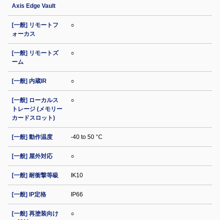
Axis Edge Vault
[一般] リモートフ
○
ォーカス
[一般] リモートズ
○
ーム
[一般] 内蔵IR
○
[一般] ローカルス
○
トレージ (メモリー
カードスロット)
[一般] 動作温度
-40 to 50 °C
[一般] 屋外対応
○
[一般] 耐衝撃等級
IK10
[一般] IP定格
IP66
[一般] 再塗装向け
○