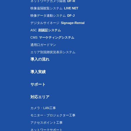
ネットワークカメラ録画
DF-R
映像遠隔観覧システム
LIVE NET
映像データ連動システム
DF-J
デジタルサイネージ
Signage-Rental
ASC
顔認証システム
CMS
マーケティングシステム
通用口ガードマン
エリア別混雑状況表示システム
導入の流れ
導入実績
サポート
対応エリア
カメラ・LAN工事
モニター・プロジェクター工事
アクセスポイント工事
ネットワークサポート