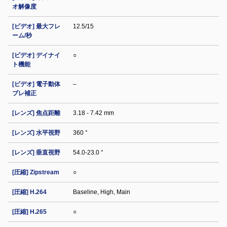
オ解像度
[ビデオ] 最大フレ
12.5/15
ーム/秒
[ビデオ] デイナイ
○
ト機能
[ビデオ] 電子動体
–
ブレ補正
[レンズ] 焦点距離
3.18 - 7.42 mm
[レンズ] 水平視野
360 °
[レンズ] 垂直視野
54.0-23.0 °
[圧縮] Zipstream
○
[圧縮] H.264
Baseline, High, Main
[圧縮] H.265
○