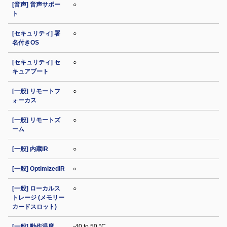
[音声] 音声サポー
○
ト
[セキュリティ] 署
○
名付きOS
[セキュリティ] セ
○
キュアブート
[一般] リモートフ
○
ォーカス
[一般] リモートズ
○
ーム
[一般] 内蔵IR
○
[一般] OptimizedIR
○
[一般] ローカルス
○
トレージ (メモリー
カードスロット)
[一般] 動作温度
-40 to 50 °C