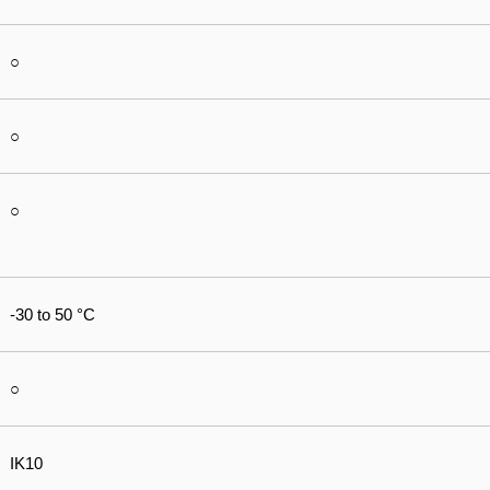
○
○
○
-30 to 50 °C
○
IK10