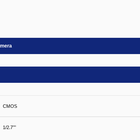
amera
CMOS
1/2.7""