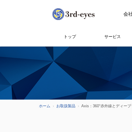
会
トップ
サービス
ホーム
お取扱製品
Axis：360°赤外線とデ