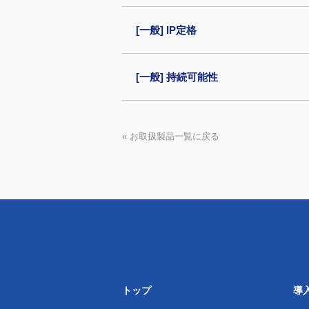
[一般] IP定格
[一般] 持続可能性
« お取扱製品一覧に戻る
トップ
導