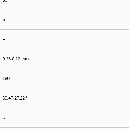
30
○
–
3.26-8.12 mm
180 °
69.47-27.22 °
○