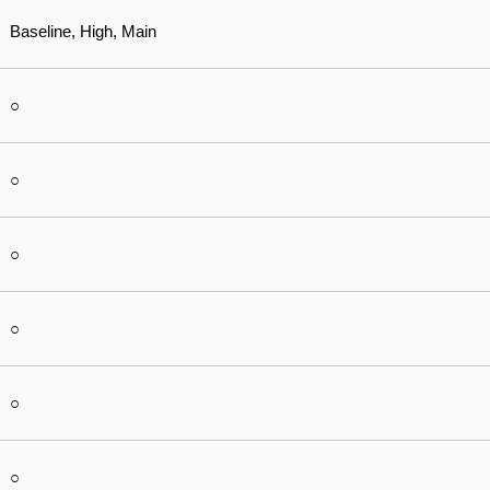
Baseline, High, Main
○
○
○
○
○
○