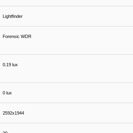
Lightfinder
Forensic WDR
0.19 lux
0 lux
2592x1944