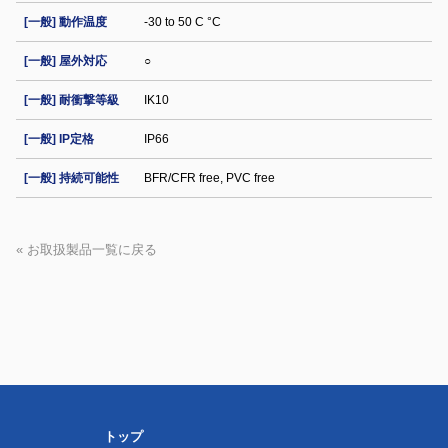
[一般] 動作温度
-30 to 50 C °C
[一般] 屋外対応
○
[一般] 耐衝撃等級
IK10
[一般] IP定格
IP66
[一般] 持続可能性
BFR/CFR free, PVC free
« お取扱製品一覧に戻る
トップ