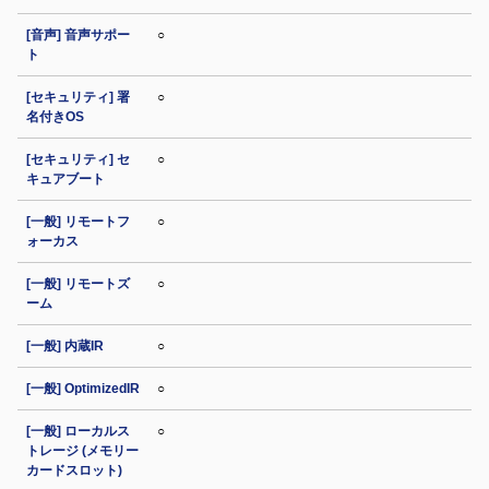
[音声] 音声サポー
○
ト
[セキュリティ] 署
○
名付きOS
[セキュリティ] セ
○
キュアブート
[一般] リモートフ
○
ォーカス
[一般] リモートズ
○
ーム
[一般] 内蔵IR
○
[一般] OptimizedIR
○
[一般] ローカルス
○
トレージ (メモリー
カードスロット)