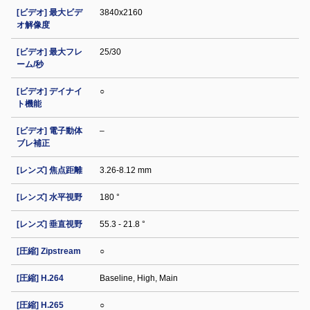
[ビデオ] 最大ビデ
3840x2160
オ解像度
[ビデオ] 最大フレ
25/30
ーム/秒
[ビデオ] デイナイ
○
ト機能
[ビデオ] 電子動体
–
ブレ補正
[レンズ] 焦点距離
3.26-8.12 mm
[レンズ] 水平視野
180 °
[レンズ] 垂直視野
55.3 - 21.8 °
[圧縮] Zipstream
○
[圧縮] H.264
Baseline, High, Main
[圧縮] H.265
○