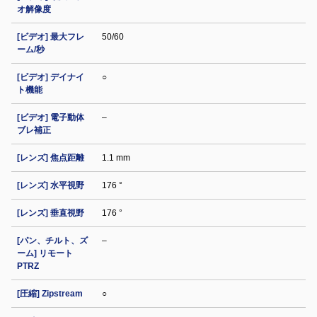
オ解像度
[ビデオ] 最大フレ
50/60
ーム/秒
[ビデオ] デイナイ
○
ト機能
[ビデオ] 電子動体
–
ブレ補正
[レンズ] 焦点距離
1.1 mm
[レンズ] 水平視野
176 °
[レンズ] 垂直視野
176 °
[パン、チルト、ズ
–
ーム] リモート
PTRZ
[圧縮] Zipstream
○