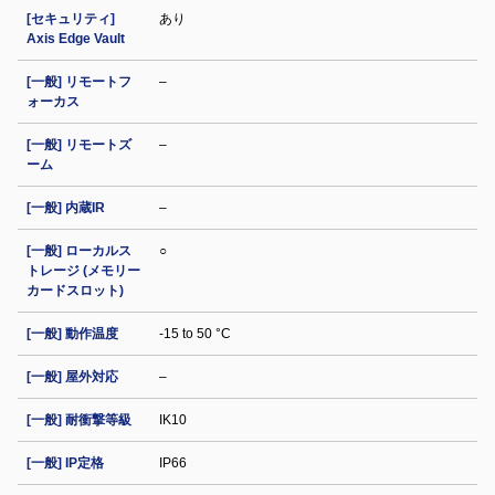
[セキュリティ]
あり
Axis Edge Vault
[一般] リモートフ
–
ォーカス
[一般] リモートズ
–
ーム
[一般] 内蔵IR
–
[一般] ローカルス
○
トレージ (メモリー
カードスロット)
[一般] 動作温度
-15 to 50 °C
[一般] 屋外対応
–
[一般] 耐衝撃等級
IK10
[一般] IP定格
IP66