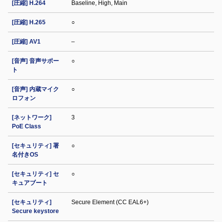
[圧縮] H.264
Baseline, High, Main
[圧縮] H.265
○
[圧縮] AV1
–
[音声] 音声サポー
○
ト
[音声] 内蔵マイク
○
ロフォン
[ネットワーク]
3
PoE Class
[セキュリティ] 署
○
名付きOS
[セキュリティ] セ
○
キュアブート
[セキュリティ]
Secure Element (CC EAL6+)
Secure keystore