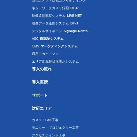
防犯カメラ・防犯コンサルティング
ネットワークカメラ録画
DF-R
映像遠隔観覧システム
LIVE NET
映像データ連動システム
DF-J
デジタルサイネージ
Signage-Rental
ASC
顔認証システム
CMS
マーケティングシステム
通用口ガードマン
エリア別混雑状況表示システム
導入の流れ
導入実績
サポート
対応エリア
カメラ・LAN工事
モニター・プロジェクター工事
アクセスポイント工事