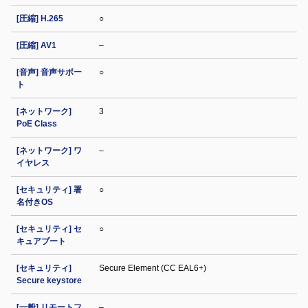
[圧縮] H.265
○
[圧縮] AV1
–
[音声] 音声サポー
○
ト
[ネットワーク]
3
PoE Class
[ネットワーク] ワ
–
イヤレス
[セキュリティ] 署
○
名付きOS
[セキュリティ] セ
○
キュアブート
[セキュリティ]
Secure Element (CC EAL6+)
Secure keystore
[一般] リモートフ
–