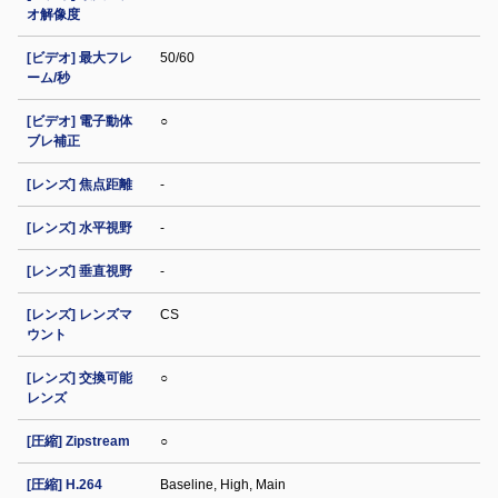
オ解像度
[ビデオ] 最大フレ
50/60
ーム/秒
[ビデオ] 電子動体
○
ブレ補正
[レンズ] 焦点距離
-
[レンズ] 水平視野
-
[レンズ] 垂直視野
-
[レンズ] レンズマ
CS
ウント
[レンズ] 交換可能
○
レンズ
[圧縮] Zipstream
○
[圧縮] H.264
Baseline, High, Main