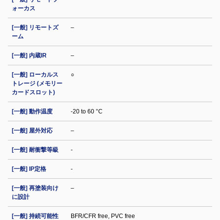
ォーカス
[一般] リモートズ
–
ーム
[一般] 内蔵IR
–
[一般] ローカルス
○
トレージ (メモリー
カードスロット)
[一般] 動作温度
-20 to 60 °C
[一般] 屋外対応
–
[一般] 耐衝撃等級
-
[一般] IP定格
-
[一般] 再塗装向け
–
に設計
[一般] 持続可能性
BFR/CFR free, PVC free