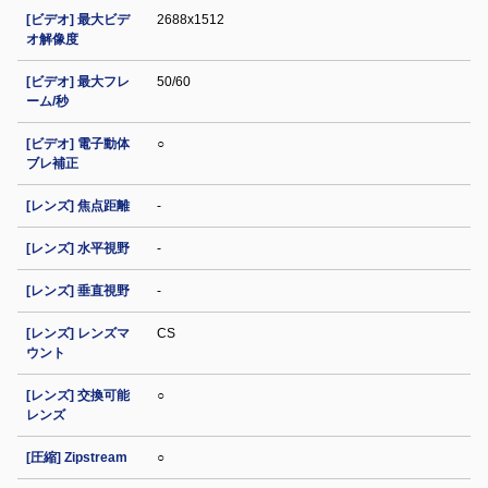
[ビデオ] 最大ビデ
2688x1512
オ解像度
[ビデオ] 最大フレ
50/60
ーム/秒
[ビデオ] 電子動体
○
ブレ補正
[レンズ] 焦点距離
-
[レンズ] 水平視野
-
[レンズ] 垂直視野
-
[レンズ] レンズマ
CS
ウント
[レンズ] 交換可能
○
レンズ
[圧縮] Zipstream
○