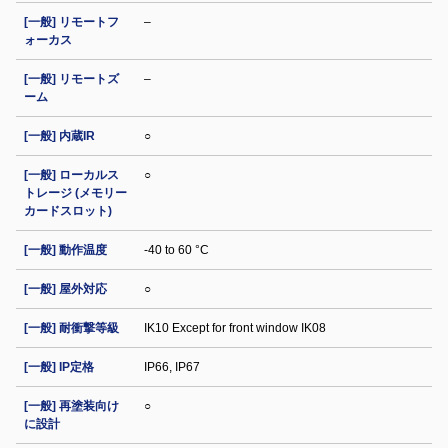
[一般] リモートフ
–
ォーカス
[一般] リモートズ
–
ーム
[一般] 内蔵IR
○
[一般] ローカルス
○
トレージ (メモリー
カードスロット)
[一般] 動作温度
-40 to 60 °C
[一般] 屋外対応
○
[一般] 耐衝撃等級
IK10 Except for front window IK08
[一般] IP定格
IP66, IP67
[一般] 再塗装向け
○
に設計