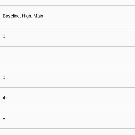
Baseline, High, Main
○
–
○
4
–