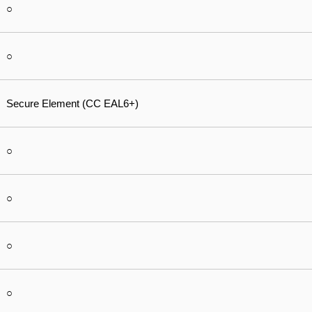
○
○
Secure Element (CC EAL6+)
○
○
○
○