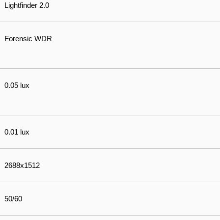
Lightfinder 2.0
Forensic WDR
0.05 lux
0.01 lux
2688x1512
50/60