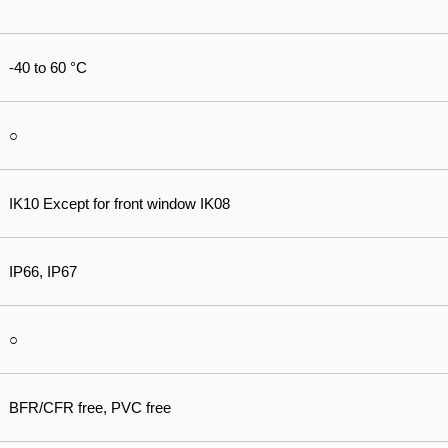
-40 to 60 °C
○
IK10 Except for front window IK08
IP66, IP67
○
BFR/CFR free, PVC free