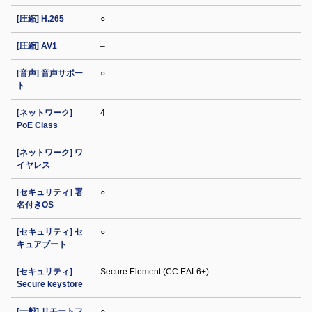
[圧縮] H.265
○
[圧縮] AV1
–
[音声] 音声サポー
○
ト
[ネットワーク]
4
PoE Class
[ネットワーク] ワ
–
イヤレス
[セキュリティ] 署
○
名付きOS
[セキュリティ] セ
○
キュアブート
[セキュリティ]
Secure Element (CC EAL6+)
Secure keystore
[一般] リモートフ
○