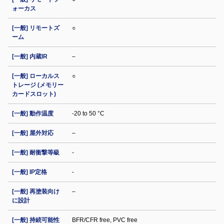
ォーカス
[一般] リモートズ
○
ーム
[一般] 内蔵IR
–
[一般] ローカルス
○
トレージ (メモリー
カードスロット)
[一般] 動作温度
-20 to 50 °C
[一般] 屋外対応
–
[一般] 耐衝撃等級
-
[一般] IP定格
-
[一般] 再塗装向け
–
に設計
[一般] 持続可能性
BFR/CFR free, PVC free