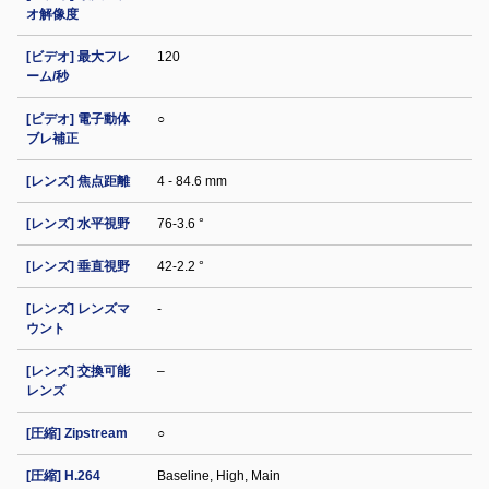
オ解像度
[ビデオ] 最大フレ
120
ーム/秒
[ビデオ] 電子動体
○
ブレ補正
[レンズ] 焦点距離
4 - 84.6 mm
[レンズ] 水平視野
76-3.6 °
[レンズ] 垂直視野
42-2.2 °
[レンズ] レンズマ
-
ウント
[レンズ] 交換可能
–
レンズ
[圧縮] Zipstream
○
[圧縮] H.264
Baseline, High, Main