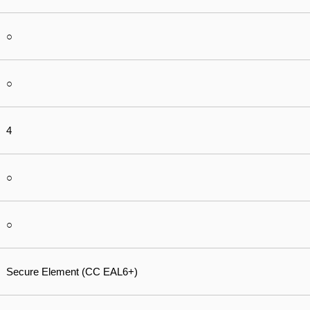
○
○
4
○
○
Secure Element (CC EAL6+)