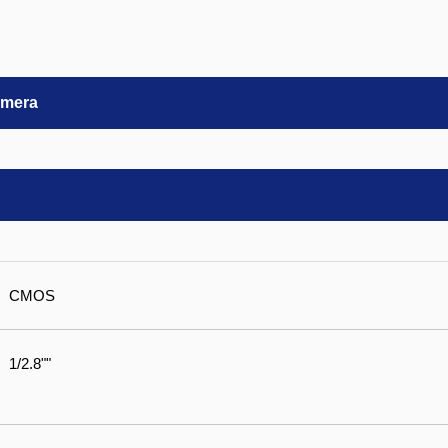
amera
CMOS
1/2.8""