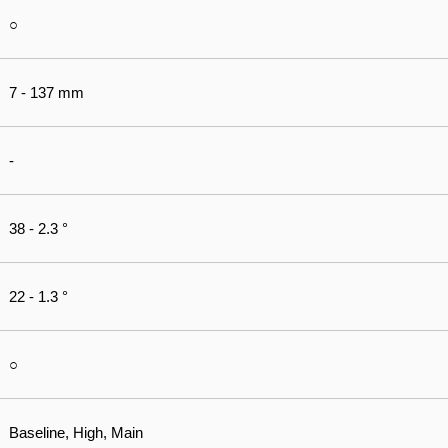
○
7 - 137 mm
-
38 - 2.3 °
22 - 1.3 °
○
Baseline, High, Main