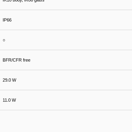
IP66
○
BFR/CFR free
29.0 W
11.0 W