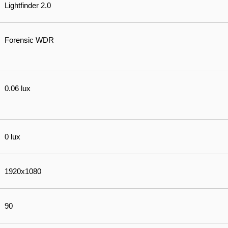
Lightfinder 2.0
Forensic WDR
0.06 lux
0 lux
1920x1080
90