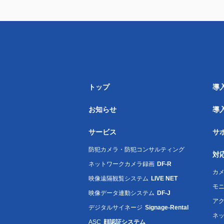
トップ
導
お知らせ
導
サービス
サ
防犯カメラ・防犯コンサルティング
対
ネットワークカメラ録画
DF-R
カメ
映像遠隔観覧システム
LIVE NET
モ
映像データ連動システム
DF-J
ア
デジタルサイネージ
Signage-Rental
ネ
ASC
顔認証システム