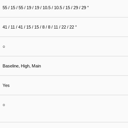
55 / 15 / 55 / 19 / 19 / 10.5 / 10.5 / 15 / 29 / 29 °
41 / 11 / 41 / 15 / 15 / 8 / 8 / 11 / 22 / 22 °
○
Baseline, High, Main
Yes
○