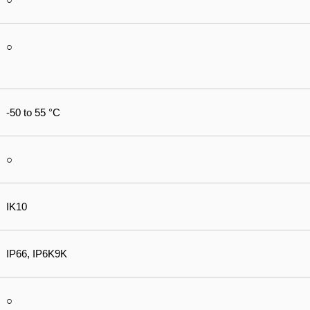
○
-50 to 55 °C
○
IK10
IP66, IP6K9K
○