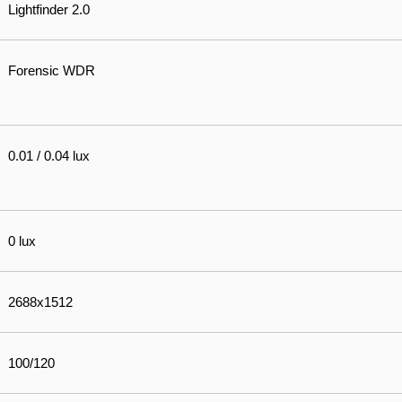
Lightfinder 2.0
Forensic WDR
0.01 / 0.04 lux
0 lux
2688x1512
100/120