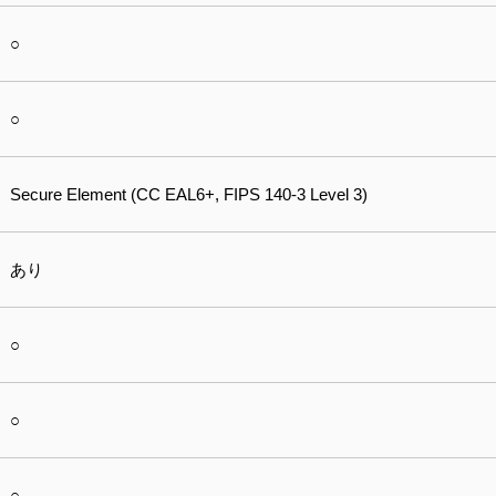
○
○
Secure Element (CC EAL6+, FIPS 140-3 Level 3)
あり
○
○
○