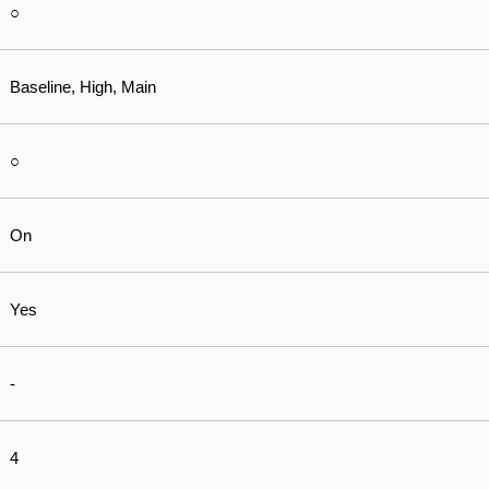
○
Baseline, High, Main
○
On
Yes
-
4