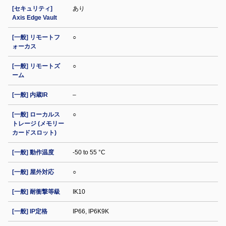
[セキュリティ]
あり
Axis Edge Vault
[一般] リモートフ
○
ォーカス
[一般] リモートズ
○
ーム
[一般] 内蔵IR
–
[一般] ローカルス
○
トレージ (メモリー
カードスロット)
[一般] 動作温度
-50 to 55 °C
[一般] 屋外対応
○
[一般] 耐衝撃等級
IK10
[一般] IP定格
IP66, IP6K9K