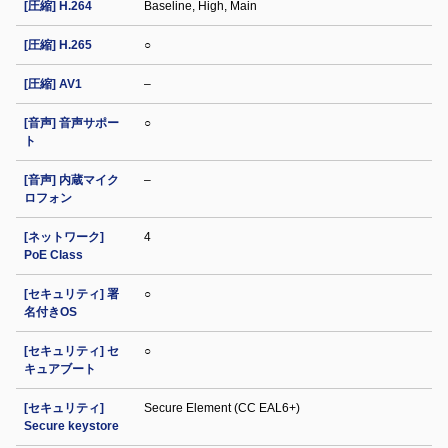
[圧縮] H.264
Baseline, High, Main
[圧縮] H.265
○
[圧縮] AV1
–
[音声] 音声サポー
○
ト
[音声] 内蔵マイク
–
ロフォン
[ネットワーク]
4
PoE Class
[セキュリティ] 署
○
名付きOS
[セキュリティ] セ
○
キュアブート
[セキュリティ]
Secure Element (CC EAL6+)
Secure keystore