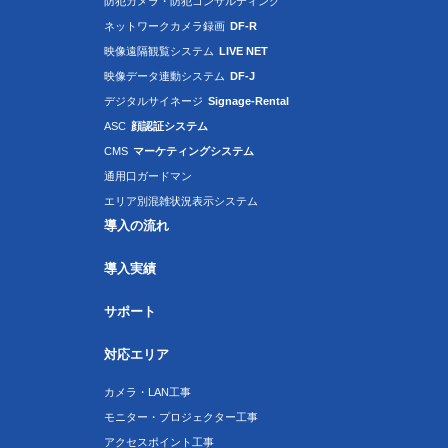
防犯カメラ・防犯コンサルティング
ネットワークカメラ録画
DF-R
映像遠隔観覧システム
LIVE NET
映像データ連動システム
DF-J
デジタルサイネージ
Signage-Rental
ASC
顔認証システム
CMS
マーケティングシステム
通用口ガードマン
エリア別混雑状況表示システム
導入の流れ
導入実績
サポート
対応エリア
カメラ・LAN工事
モニター・プロジェクター工事
アクセスポイント工事