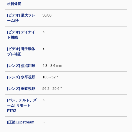
オ解像度
[ビデオ] 最大フレ
50/60
ーム/秒
[ビデオ] デイナイ
○
ト機能
[ビデオ] 電子動体
○
ブレ補正
[レンズ] 焦点距離
4.3 - 8.6 mm
[レンズ] 水平視野
103 - 52 °
[レンズ] 垂直視野
56.2 - 29.6 °
[パン、チルト、ズ
○
ーム] リモート
PTRZ
[圧縮] Zipstream
○