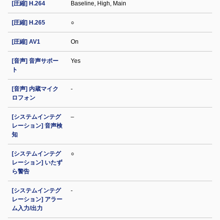
[圧縮] H.264
Baseline, High, Main
[圧縮] H.265
○
[圧縮] AV1
On
[音声] 音声サポー
Yes
ト
[音声] 内蔵マイク
-
ロフォン
[システムインテグ
–
レーション] 音声検
知
[システムインテグ
○
レーション] いたず
ら警告
[システムインテグ
-
レーション] アラー
ム入力/出力