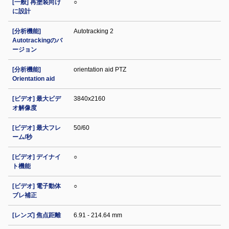
[一般] 再塗装向け
○
に設計
[分析機能]
Autotracking 2
Autotrackingのバ
ージョン
[分析機能]
orientation aid PTZ
Orientation aid
[ビデオ] 最大ビデ
3840x2160
オ解像度
[ビデオ] 最大フレ
50/60
ーム/秒
[ビデオ] デイナイ
○
ト機能
[ビデオ] 電子動体
○
ブレ補正
[レンズ] 焦点距離
6.91 - 214.64 mm