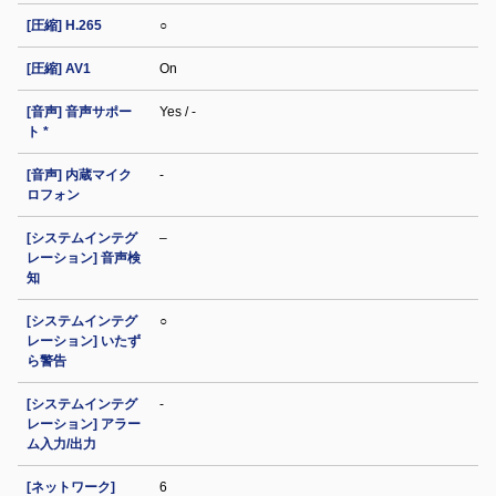
[圧縮] H.265
○
[圧縮] AV1
On
[音声] 音声サポー
Yes / -
ト *
[音声] 内蔵マイク
-
ロフォン
[システムインテグ
–
レーション] 音声検
知
[システムインテグ
○
レーション] いたず
ら警告
[システムインテグ
-
レーション] アラー
ム入力/出力
[ネットワーク]
6