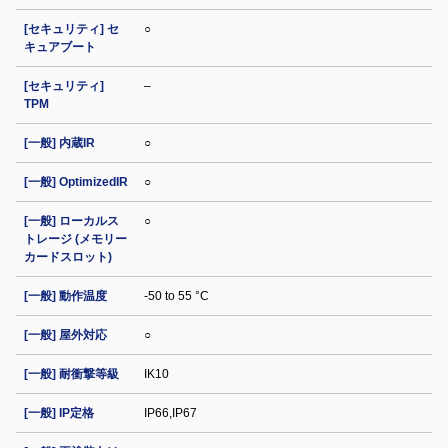
[セキュリティ] セ
○
キュアブート
[セキュリティ]
–
TPM
[一般] 内蔵IR
○
[一般] OptimizedIR
○
[一般] ローカルス
○
トレージ (メモリー
カードスロット)
[一般] 動作温度
-50 to 55 °C
[一般] 屋外対応
○
[一般] 耐衝撃等級
IK10
[一般] IP定格
IP66,IP67