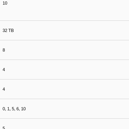
10
32 TB
8
4
4
0, 1, 5, 6, 10
5