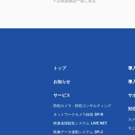
« お取扱製品一覧に戻る
トップ
導
お知らせ
導
サービス
サ
防犯カメラ・防犯コンサルティング
対
ネットワークカメラ録画
DF-R
カメ
映像遠隔観覧システム
LIVE NET
モ
映像データ連動システム
DF-J