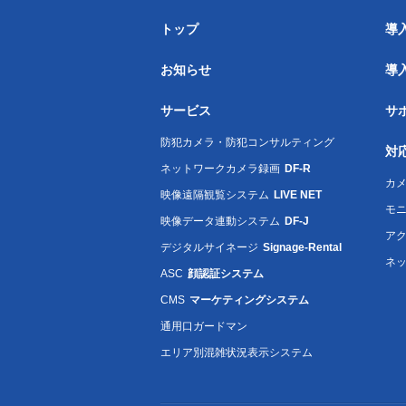
トップ
導
お知らせ
導
サービス
サ
防犯カメラ・防犯コンサルティング
対
ネットワークカメラ録画
DF-R
カメ
映像遠隔観覧システム
LIVE NET
モ
映像データ連動システム
DF-J
ア
デジタルサイネージ
Signage-Rental
ネ
ASC
顔認証システム
CMS
マーケティングシステム
通用口ガードマン
エリア別混雑状況表示システム