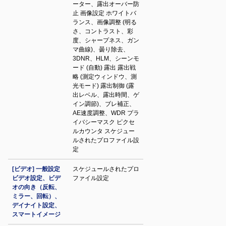
ーター、露出オーバー防
止 画像設定 ホワイトバ
ランス、画像調整 (明る
さ、コントラスト、彩
度、シャープネス、ガン
マ曲線)、曇り除去、
3DNR、HLM、シーンモ
ード (自動) 露出 露出戦
略 (測定ウィンドウ、測
光モード) 露出制御 (露
出レベル、露出時間、ゲ
イン調節)、ブレ補正、
AE速度調整、WDR プラ
イバシーマスク ピクセ
ルカウンタ スケジュー
ルされたプロファイル設
定
[ビデオ] 一般設定
スケジュールされたプロ
ビデオ設定、ビデ
ファイル設定
オの向き（反転、
ミラー、回転）、
デイナイト設定、
スマートイメージ