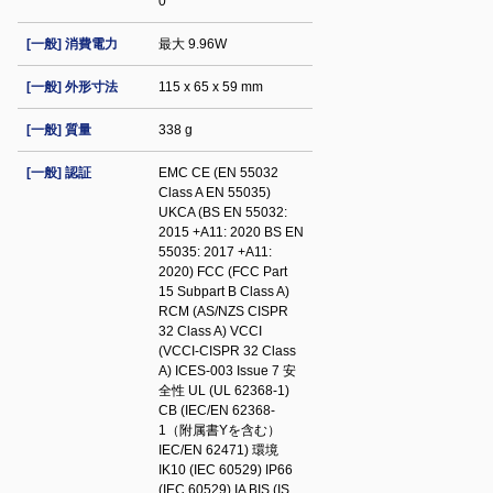
0
[一般] 消費電力
最大 9.96W
[一般] 外形寸法
115 x 65 x 59 mm
[一般] 質量
338 g
[一般] 認証
EMC CE (EN 55032
Class A EN 55035)
UKCA (BS EN 55032:
2015 +A11: 2020 BS EN
55035: 2017 +A11:
2020) FCC (FCC Part
15 Subpart B Class A)
RCM (AS/NZS CISPR
32 Class A) VCCI
(VCCI-CISPR 32 Class
A) ICES-003 Issue 7 安
全性 UL (UL 62368-1)
CB (IEC/EN 62368-
1（附属書Yを含む）
IEC/EN 62471) 環境
IK10 (IEC 60529) IP66
(IEC 60529) IA BIS (IS