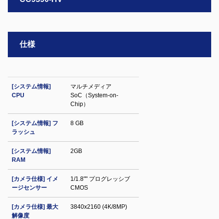
仕様
[システム情報]
マルチメディア
CPU
SoC（System-on-
Chip）
[システム情報] フ
8 GB
ラッシュ
[システム情報]
2GB
RAM
[カメラ仕様] イメ
1/1.8"" プログレッシブ
ージセンサー
CMOS
[カメラ仕様] 最大
3840x2160 (4K/8MP)
解像度