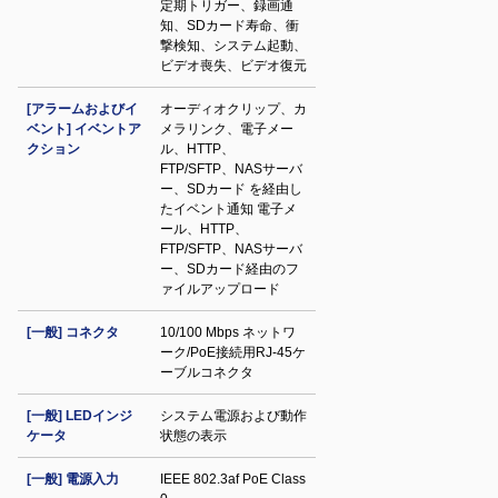
定期トリガー、録画通
知、SDカード寿命、衝
撃検知、システム起動、
ビデオ喪失、ビデオ復元
[アラームおよびイ
オーディオクリップ、カ
ベント] イベントア
メラリンク、電子メー
クション
ル、HTTP、
FTP/SFTP、NASサーバ
ー、SDカード を経由し
たイベント通知 電子メ
ール、HTTP、
FTP/SFTP、NASサーバ
ー、SDカード経由のフ
ァイルアップロード
[一般] コネクタ
10/100 Mbps ネットワ
ーク/PoE接続用RJ-45ケ
ーブルコネクタ
[一般] LEDインジ
システム電源および動作
ケータ
状態の表示
[一般] 電源入力
IEEE 802.3af PoE Class