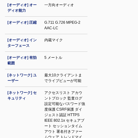
[オーディオ] オー
一方向オーディオ
ディオ能力
[オーディオ] 圧縮
G.711 G.726 MPEG-2
AAC-LC
[オーディオ] イン
内蔵マイク
ターフェース
[オーディオ] 有効
5 メートル
範囲
[ネットワーク] ユ
最大10クライアントま
ーザー
でライブビューが可能
[ネットワーク] セ
アクセスリスト アカウ
キュリティ
ントブロック 監査ログ
設定可能なパスワード強
度保護 CSRF保護 ダイ
ジェスト認証 HTTPS
IEEE 802.1x セキュアブ
ート セッションタイム
アウト 署名付きファー
ムウェア トレンドマイ