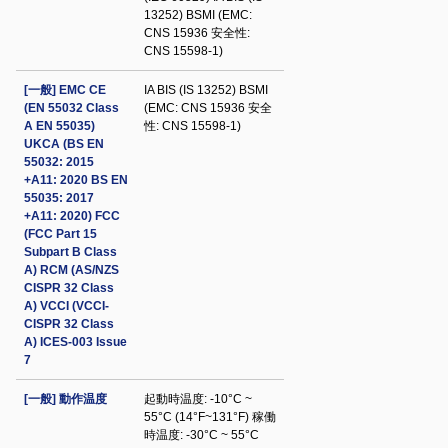
13252) BSMI (EMC:
CNS 15936 安全性:
CNS 15598-1)
[一般] EMC CE
IA BIS (IS 13252) BSMI
(EN 55032 Class
(EMC: CNS 15936 安全
A EN 55035)
性: CNS 15598-1)
UKCA (BS EN
55032: 2015
+A11: 2020 BS EN
55035: 2017
+A11: 2020) FCC
(FCC Part 15
Subpart B Class
A) RCM (AS/NZS
CISPR 32 Class
A) VCCI (VCCI-
CISPR 32 Class
A) ICES-003 Issue
7
[一般] 動作温度
起動時温度: -10°C ~
55°C (14°F~131°F) 稼働
時温度: -30°C ~ 55°C