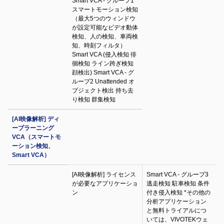
Smart VCA - グループ1
スマートモーション検知
（最大5つのウィンドウ
が設定可能なビデオ動体
検知、人の検知、車両検
知、時刻フィルタ）
Smart VCA (侵入検知 徘
徊検知 ライン跨ぎ検知
顔検出) Smart VCA - グ
ループ2 Unattended オ
ブジェクト検出 持ち去
り検知 群集検知
[AI映像解析] ディ
ープラーニング
VCA（スマートモ
ーション検知、
Smart VCA）
[AI映像解析] ライセンス
Smart VCA - グループ3
が必要なアプリケーショ
逃走検知 駐車検知 条件
ン
付き侵入検知 *その他の
分析アプリケーション
と無料トライアルにつ
いては、VIVOTEKウェ