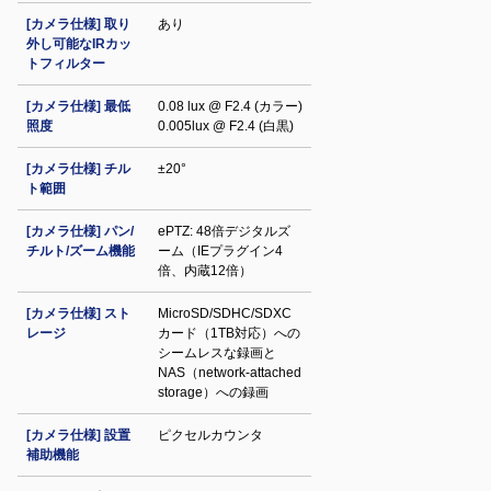
[カメラ仕様] 取り
あり
外し可能なIRカッ
トフィルター
[カメラ仕様] 最低
0.08 lux @ F2.4 (カラー)
照度
0.005lux @ F2.4 (白黒)
[カメラ仕様] チル
±20°
ト範囲
[カメラ仕様] パン/
ePTZ: 48倍デジタルズ
チルト/ズーム機能
ーム（IEプラグイン4
倍、内蔵12倍）
[カメラ仕様] スト
MicroSD/SDHC/SDXC
レージ
カード（1TB対応）への
シームレスな録画と
NAS（network-attached
storage）への録画
[カメラ仕様] 設置
ピクセルカウンタ
補助機能