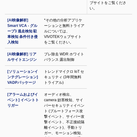
ブサイトをご覧くださ
い。
[AI映像解析]
*その他の分析アプリケ
Smart VCA - グル
ーションと無料トライア
ープ3 逃走検知 駐
ルについては、
車検知 条件付き侵
VIVOTEKウェブサイト
入検知
をご覧ください。
[AI映像解析] リア
ブレ除去 WDR ホワイト
ルサイトエンジン
バランス 露出制御
[ソリューションイ
トレンドマイクロ IoT セ
ンテグレーション]
キュリティ (3年間無料
VADPパッケージ
トライアル)
[アラームおよびイ
オーディオ検出、
ベント] イベントト
camera 妨害検知、サイ
リガー
バーセキュリティイベン
ト (ブルートフォース攻
撃イベント、サイバー攻
撃イベント、不正接続隔
離イベント)、手動トリ
ガー、モーション検知、