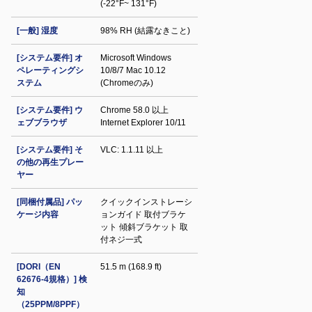
(-22°F~ 131°F)
[一般] 湿度
98% RH (結露なきこと)
[システム要件] オ
Microsoft Windows
ペレーティングシ
10/8/7 Mac 10.12
ステム
(Chromeのみ)
[システム要件] ウ
Chrome 58.0 以上
ェブブラウザ
Internet Explorer 10/11
[システム要件] そ
VLC: 1.1.11 以上
の他の再生プレー
ヤー
[同梱付属品] パッ
クイックインストレーシ
ケージ内容
ョンガイド 取付ブラケ
ット 傾斜ブラケット 取
付ネジ一式
[DORI（EN
51.5 m (168.9 ft)
62676-4規格）] 検
知
（25PPM/8PPF）