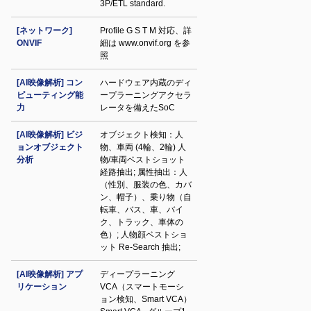
3P/ETL standard.
[ネットワーク]
Profile G S T M 対応、詳
ONVIF
細は www.onvif.org を参
照
[AI映像解析] コン
ハードウェア内蔵のディ
ピューティング能
ープラーニングアクセラ
力
レータを備えたSoC
[AI映像解析] ビジ
オブジェクト検知：人
ョンオブジェクト
物、車両 (4輪、2輪) 人
分析
物/車両ベストショット
経路抽出; 属性抽出：人
（性別、服装の色、カバ
ン、帽子）、乗り物（自
転車、バス、車、バイ
ク、トラック、車体の
色）; 人物顔ベストショ
ット Re-Search 抽出;
[AI映像解析] アプ
ディープラーニング
リケーション
VCA（スマートモーシ
ョン検知、Smart VCA）