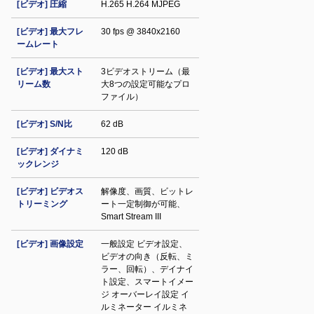
[ビデオ] 圧縮
H.265 H.264 MJPEG
[ビデオ] 最大フレ
30 fps @ 3840x2160
ームレート
[ビデオ] 最大スト
3ビデオストリーム（最
リーム数
大8つの設定可能なプロ
ファイル）
[ビデオ] S/N比
62 dB
[ビデオ] ダイナミ
120 dB
ックレンジ
[ビデオ] ビデオス
解像度、画質、ビットレ
トリーミング
ート一定制御が可能、
Smart Stream III
[ビデオ] 画像設定
一般設定 ビデオ設定、
ビデオの向き（反転、ミ
ラー、回転）、デイナイ
ト設定、スマートイメー
ジ オーバーレイ設定 イ
ルミネーター イルミネ