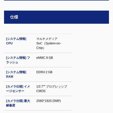
仕様
[システム情報]
マルチメディア
CPU
SoC（System-on-
Chip）
[システム情報] フ
eMMC 8 GB
ラッシュ
[システム情報]
DDR4 2 GB
RAM
[カメラ仕様] イメ
1/2.7"" プログレッシブ
ージセンサー
CMOS
[カメラ仕様] 最大
2560*1920 (5MP)
解像度