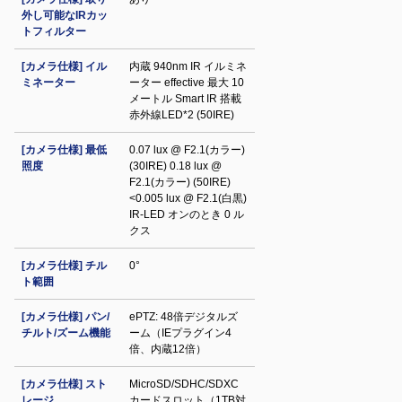
外し可能なIRカッ
トフィルター
[カメラ仕様] イル
内蔵 940nm IR イルミネ
ミネーター
ーター effective 最大 10
メートル Smart IR 搭載
赤外線LED*2 (50IRE)
[カメラ仕様] 最低
0.07 lux @ F2.1(カラー)
照度
(30IRE) 0.18 lux @
F2.1(カラー) (50IRE)
<0.005 lux @ F2.1(白黒)
IR‐LED オンのとき 0 ル
クス
[カメラ仕様] チル
0°
ト範囲
[カメラ仕様] パン/
ePTZ: 48倍デジタルズ
チルト/ズーム機能
ーム（IEプラグイン4
倍、内蔵12倍）
[カメラ仕様] スト
MicroSD/SDHC/SDXC
レージ
カードスロット（1TB対