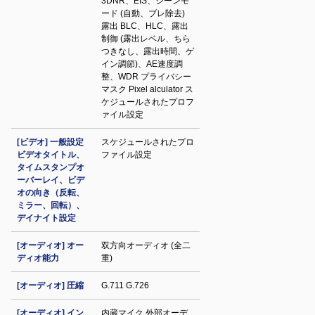
3DNR、EIS、シーンモ
ード (自動、ブレ除去)
露出 BLC、HLC、露出
制御 (露出レベル、ちら
つきなし、露出時間、ゲ
イン調節)、AE速度調
整、WDR プライバシー
マスク Pixel alculator ス
ケジュールされたプロフ
ァイル設定
[ビデオ] 一般設定
スケジュールされたプロ
ビデオタイトル、
ファイル設定
タイムスタンプオ
ーバーレイ、ビデ
オの向き（反転、
ミラー、回転）、
デイナイト設定
[オーディオ] オー
双方向オーディオ (全二
ディオ能力
重)
[オーディオ] 圧縮
G.711 G.726
[オーディオ] イン
内蔵マイク 外部オーデ