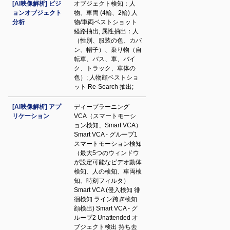
[AI映像解析] ビジ
オブジェクト検知：人
ョンオブジェクト
物、車両 (4輪、2輪) 人
分析
物/車両ベストショット
経路抽出; 属性抽出：人
（性別、服装の色、カバ
ン、帽子）、乗り物（自
転車、バス、車、バイ
ク、トラック、車体の
色）; 人物顔ベストショ
ット Re-Search 抽出;
[AI映像解析] アプ
ディープラーニング
リケーション
VCA（スマートモーシ
ョン検知、Smart VCA）
Smart VCA - グループ1
スマートモーション検知
（最大5つのウィンドウ
が設定可能なビデオ動体
検知、人の検知、車両検
知、時刻フィルタ）
Smart VCA (侵入検知 徘
徊検知 ライン跨ぎ検知
顔検出) Smart VCA - グ
ループ2 Unattended オ
ブジェクト検出 持ち去