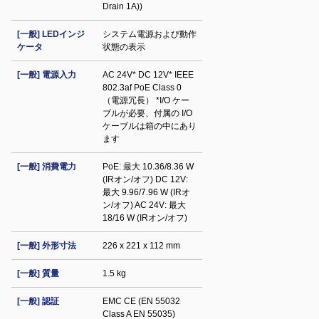
Drain 1A))
[一般] LEDインジ
システム電源および動作
ケータ
状態の表示
[一般] 電源入力
AC 24V* DC 12V* IEEE
802.3af PoE Class 0
（電源冗長） *I/O ケー
ブルが必要、付属の I/O
ケーブルは箱の中にあり
ます
[一般] 消費電力
PoE: 最大 10.36/8.36 W
(IRオン/オフ) DC 12V:
最大 9.96/7.96 W (IRオ
ン/オフ) AC 24V: 最大
18/16 W (IRオン/オフ)
[一般] 外形寸法
226 x 221 x 112 mm
[一般] 質量
1.5 kg
[一般] 認証
EMC CE (EN 55032
Class A EN 55035)