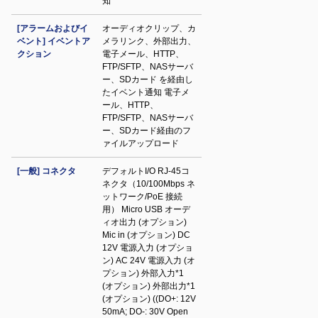
知
[アラームおよびイ
オーディオクリップ、カ
ベント] イベントア
メラリンク、外部出力、
クション
電子メール、HTTP、
FTP/SFTP、NASサーバ
ー、SDカード を経由し
たイベント通知 電子メ
ール、HTTP、
FTP/SFTP、NASサーバ
ー、SDカード経由のフ
ァイルアップロード
[一般] コネクタ
デフォルトI/O RJ-45コ
ネクタ（10/100Mbps ネ
ットワーク/PoE 接続
用） Micro USB オーデ
ィオ出力 (オプション)
Mic in (オプション) DC
12V 電源入力 (オプショ
ン) AC 24V 電源入力 (オ
プション) 外部入力*1
(オプション) 外部出力*1
(オプション) ((DO+: 12V
50mA; DO-: 30V Open