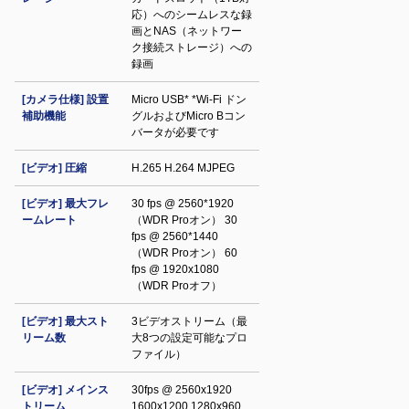
応）へのシームレスな録
画とNAS（ネットワー
ク接続ストレージ）への
録画
[カメラ仕様] 設置
Micro USB* *Wi-Fi ドン
補助機能
グルおよびMicro Bコン
バータが必要です
[ビデオ] 圧縮
H.265 H.264 MJPEG
[ビデオ] 最大フレ
30 fps @ 2560*1920
ームレート
（WDR Proオン） 30
fps @ 2560*1440
（WDR Proオン） 60
fps @ 1920x1080
（WDR Proオフ）
[ビデオ] 最大スト
3ビデオストリーム（最
リーム数
大8つの設定可能なプロ
ファイル）
[ビデオ] メインス
30fps @ 2560x1920
トリーム
1600x1200 1280x960