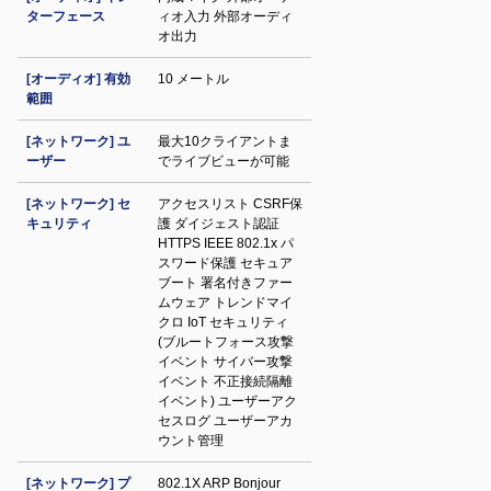
ターフェース
ィオ入力 外部オーディ
オ出力
[オーディオ] 有効
10 メートル
範囲
[ネットワーク] ユ
最大10クライアントま
ーザー
でライブビューが可能
[ネットワーク] セ
アクセスリスト CSRF保
キュリティ
護 ダイジェスト認証
HTTPS IEEE 802.1x パ
スワード保護 セキュア
ブート 署名付きファー
ムウェア トレンドマイ
クロ IoT セキュリティ
(ブルートフォース攻撃
イベント サイバー攻撃
イベント 不正接続隔離
イベント) ユーザーアク
セスログ ユーザーアカ
ウント管理
[ネットワーク] プ
802.1X ARP Bonjour