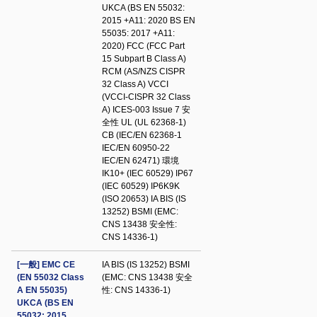
UKCA (BS EN 55032:
2015 +A11: 2020 BS EN
55035: 2017 +A11:
2020) FCC (FCC Part
15 Subpart B Class A)
RCM (AS/NZS CISPR
32 Class A) VCCI
(VCCI-CISPR 32 Class
A) ICES-003 Issue 7 安
全性 UL (UL 62368-1)
CB (IEC/EN 62368-1
IEC/EN 60950-22
IEC/EN 62471) 環境
IK10+ (IEC 60529) IP67
(IEC 60529) IP6K9K
(ISO 20653) IA BIS (IS
13252) BSMI (EMC:
CNS 13438 安全性:
CNS 14336-1)
[一般] EMC CE
IA BIS (IS 13252) BSMI
(EN 55032 Class
(EMC: CNS 13438 安全
A EN 55035)
性: CNS 14336-1)
UKCA (BS EN
55032: 2015