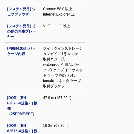
[システム要件] ウ
Chrome 58.0 以上
ェブブラウザ
Internet Explorer 11
[システム要件] そ
VLC: 1.1.11 以上
の他の再生プレー
ヤー
[同梱付属品] パッ
クイックインストレーシ
ケージ内容
ョンガイド L形レンチ
取付ネジ一式
waterproof 付属品パッ
ク I/O ケーブ イーサネッ
ト ケーブ with RJ45
female コネクタ ケーブ
取付ブラケット
[DORI（EN
47.9 m (157.20 ft)
62676-4規格）] 検
知
（25PPM/8PPF）
[DORI（EN
19.2m (62.80 ft)
62676-4規格）] 観