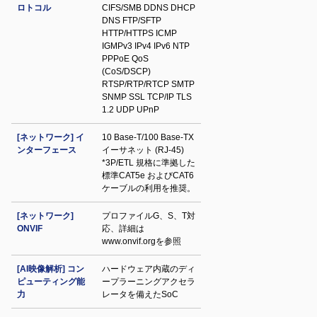
ロトコル
CIFS/SMB DDNS DHCP
DNS FTP/SFTP
HTTP/HTTPS ICMP
IGMPv3 IPv4 IPv6 NTP
PPPoE QoS
(CoS/DSCP)
RTSP/RTP/RTCP SMTP
SNMP SSL TCP/IP TLS
1.2 UDP UPnP
[ネットワーク] イ
10 Base-T/100 Base-TX
ンターフェース
イーサネット (RJ-45)
*3P/ETL 規格に準拠した
標準CAT5e およびCAT6
ケーブルの利用を推奨。
[ネットワーク]
プロファイルG、S、T対
ONVIF
応、詳細は
www.onvif.orgを参照
[AI映像解析] コン
ハードウェア内蔵のディ
ピューティング能
ープラーニングアクセラ
力
レータを備えたSoC