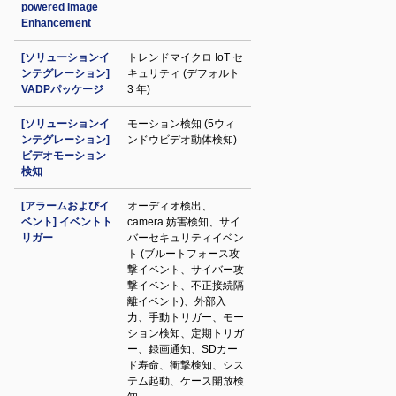
powered Image
Enhancement
[ソリューションイ
トレンドマイクロ IoT セ
ンテグレーション]
キュリティ (デフォルト
VADPパッケージ
3 年)
[ソリューションイ
モーション検知 (5ウィ
ンテグレーション]
ンドウビデオ動体検知)
ビデオモーション
検知
[アラームおよびイ
オーディオ検出、
ベント] イベントト
camera 妨害検知、サイ
リガー
バーセキュリティイベン
ト (ブルートフォース攻
撃イベント、サイバー攻
撃イベント、不正接続隔
離イベント)、外部入
力、手動トリガー、モー
ション検知、定期トリガ
ー、録画通知、SDカー
ド寿命、衝撃検知、シス
テム起動、ケース開放検