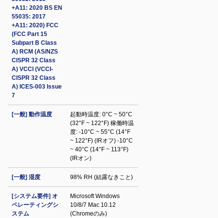
+A11: 2020 BS EN
55035: 2017
+A11: 2020) FCC
(FCC Part 15
Subpart B Class
A) RCM (AS/NZS
CISPR 32 Class
A) VCCI (VCCI-
CISPR 32 Class
A) ICES-003 Issue
7
[一般] 動作温度
起動時温度: 0°C ~ 50°C
(32°F ~ 122°F) 稼働時温
度: -10°C ~ 55°C (14°F
~ 122°F) (IRオフ) -10°C
~ 40°C (14°F ~ 113°F)
(IRオン)
[一般] 湿度
98% RH (結露なきこと)
[システム要件] オ
Microsoft Windows
ペレーティングシ
10/8/7 Mac 10.12
ステム
(Chromeのみ)