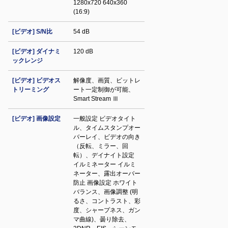
1280x720 640x360
(16:9)
[ビデオ] S/N比
54 dB
[ビデオ] ダイナミ
120 dB
ックレンジ
[ビデオ] ビデオス
解像度、画質、ビットレ
トリーミング
ート一定制御が可能、
Smart Stream Ⅲ
[ビデオ] 画像設定
一般設定 ビデオタイト
ル、タイムスタンプオー
バーレイ、ビデオの向き
（反転、ミラー、回
転）、デイナイト設定
イルミネーター イルミ
ネーター、露出オーバー
防止 画像設定 ホワイト
バランス、画像調整 (明
るさ、コントラスト、彩
度、シャープネス、ガン
マ曲線)、曇り除去、