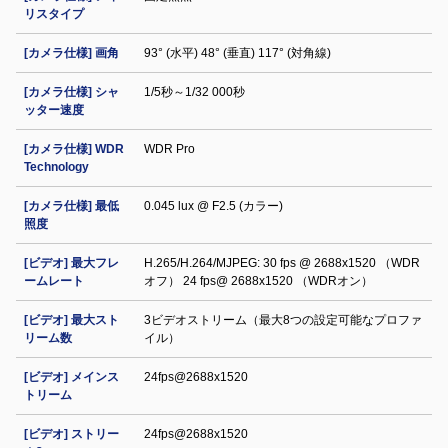
リスタイプ
[カメラ仕様] 画角
93° (水平) 48° (垂直) 117° (対角線)
[カメラ仕様] シャ
1/5秒～1/32 000秒
ッター速度
[カメラ仕様] WDR
WDR Pro
Technology
[カメラ仕様] 最低
0.045 lux @ F2.5 (カラー)
照度
[ビデオ] 最大フレ
H.265/H.264/MJPEG: 30 fps @ 2688x1520 （WDR
ームレート
オフ） 24 fps@ 2688x1520 （WDRオン）
[ビデオ] 最大スト
3ビデオストリーム（最大8つの設定可能なプロファ
リーム数
イル）
[ビデオ] メインス
24fps@2688x1520
トリーム
[ビデオ] ストリー
24fps@2688x1520