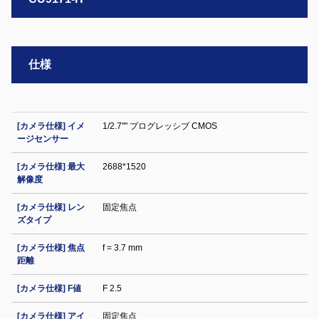
仕様
[カメラ仕様] イメ
1/2.7"" プログレッシブ CMOS
ージセンサー
[カメラ仕様] 最大
2688*1520
解像度
[カメラ仕様] レン
固定焦点
ズタイプ
[カメラ仕様] 焦点
f = 3.7 mm
距離
[カメラ仕様] F値
F 2.5
[カメラ仕様] アイ
固定焦点