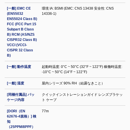
[一般] EMC CE
環境 IA: BSMI (EMC: CNS 13438 安全性: CNS
(EN55032
14336-1)
EN55024 Class B)
FCC (FCC Part 15
Subpart B Class
B) RCM (AS/NZS
CISPR32 Class B)
VCCI (VCCI-
CISPR 32 Class
B)
[一般] 動作温度
起動時温度: 0°C ~ 50°C (32°F ~ 122°F) 稼働時温度:
-10°C ~ 50°C (14°F ~ 122°F)
[一般] 湿度
屋内シリーズ 90% RH（結露なきこと）
[同梱付属品] パッ
クイックインストレーションガイド レンズブラケッ
ケージ内容
ト ケーブ
[DORI（EN
77m
62676-4規格）] 検
知
（25PPM/8PPF）