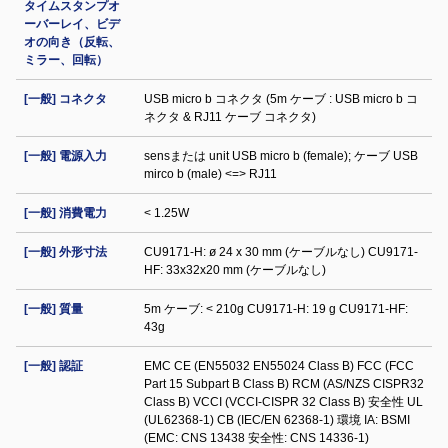
タイムスタンプオ
ーバーレイ、ビデ
オの向き（反転、
ミラー、回転）
[一般] コネクタ
USB micro b コネクタ (5m ケーブ : USB micro b コ
ネクタ & RJ11 ケーブ コネクタ)
[一般] 電源入力
sensまたは unit USB micro b (female); ケーブ USB
mirco b (male) <=> RJ11
[一般] 消費電力
< 1.25W
[一般] 外形寸法
CU9171-H: ø 24 x 30 mm (ケーブルなし) CU9171-
HF: 33x32x20 mm (ケーブルなし)
[一般] 質量
5m ケーブ: < 210g CU9171-H: 19 g CU9171-HF:
43g
[一般] 認証
EMC CE (EN55032 EN55024 Class B) FCC (FCC
Part 15 Subpart B Class B) RCM (AS/NZS CISPR32
Class B) VCCI (VCCI-CISPR 32 Class B) 安全性 UL
(UL62368-1) CB (IEC/EN 62368-1) 環境 IA: BSMI
(EMC: CNS 13438 安全性: CNS 14336-1)