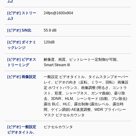
ム2
[ビデオ] ストリー
24fps@1600x904
ム3
[ビデオ] S/N比
55.9 dB
[ビデオ] ダイナミ
120dB
ックレンジ
[ビデオ] ビデオス
解像度、画質、ビットレート一定制御が可能、
トリーミング
Smart Stream III
[ビデオ] 画像設定
一般設定 ビデオタイトル、タイムスタンプオーバー
レイ、ビデオの向き（反転、ミラー、回転） 画像設
定 ホワイトバランス、画像調整 (明るさ、コントラ
スト、彩度、シャープネス、ガンマ曲線)、曇り除
去、3DNR、HLM、シーンモード (自動、ブレ除去)
露出 BLC、HLC、露出制御 (露出レベル、露出時
間、ゲイン調節) AE速度調整、WDR プライバシー
マスク ピクセルカウンタ
[ビデオ] 一般設定
ピクセルカウンタ
ビデオタイトル、