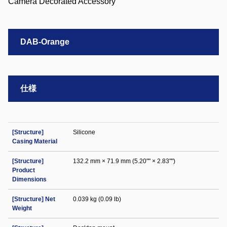
DAB-Orange
仕様
[Structure]
Silicone
Casing Material
[Structure]
132.2 mm × 71.9 mm (5.20"" × 2.83"")
Product
Dimensions
[Structure] Net
0.039 kg (0.09 lb)
Weight