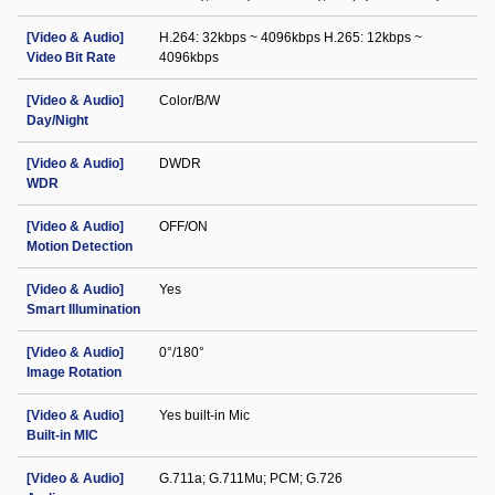
[Video & Audio]
H.264: 32kbps ~ 4096kbps H.265: 12kbps ~
Video Bit Rate
4096kbps
[Video & Audio]
Color/B/W
Day/Night
[Video & Audio]
DWDR
WDR
[Video & Audio]
OFF/ON
Motion Detection
[Video & Audio]
Yes
Smart Illumination
[Video & Audio]
0°/180°
Image Rotation
[Video & Audio]
Yes built-in Mic
Built-in MIC
[Video & Audio]
G.711a; G.711Mu; PCM; G.726