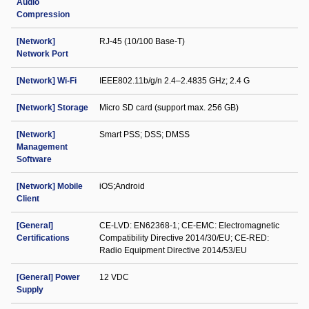
Audio
Compression
[Network]
RJ-45 (10/100 Base-T)
Network Port
[Network] Wi-Fi
IEEE802.11b/g/n 2.4–2.4835 GHz; 2.4 G
[Network] Storage
Micro SD card (support max. 256 GB)
[Network]
Smart PSS; DSS; DMSS
Management
Software
[Network] Mobile
iOS;Android
Client
[General]
CE-LVD: EN62368-1; CE-EMC: Electromagnetic
Certifications
Compatibility Directive 2014/30/EU; CE-RED:
Radio Equipment Directive 2014/53/EU
[General] Power
12 VDC
Supply