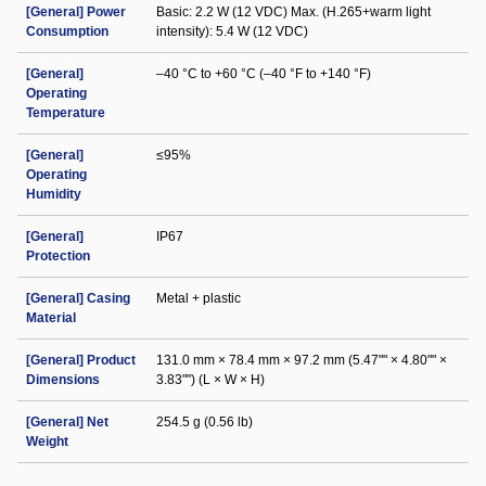
[General] Power
Basic: 2.2 W (12 VDC) Max. (H.265+warm light
Consumption
intensity): 5.4 W (12 VDC)
[General]
–40 °C to +60 °C (–40 °F to +140 °F)
Operating
Temperature
[General]
≤95%
Operating
Humidity
[General]
IP67
Protection
[General] Casing
Metal + plastic
Material
[General] Product
131.0 mm × 78.4 mm × 97.2 mm (5.47"" × 4.80"" ×
Dimensions
3.83"") (L × W × H)
[General] Net
254.5 g (0.56 lb)
Weight