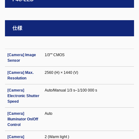
仕様
[Camera] Image
1/3"" CMOS
Sensor
[Camera] Max.
2560 (H) × 1440 (V)
Resolution
[Camera]
Auto/Manual 1/3 s–1/100 000 s
Electronic Shutter
Speed
[Camera]
Auto
Illuminator On/Off
Control
[Camera]
2 (Warm light )