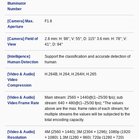
Illuminator
Number
[Camera] Max.
F1.6
Aperture
[Camera] Field of
2.8 mm: H: 98°; V: 55°; D: 115° 3.6 mm: H: 78°; V:
View
41°; D: 94°
[Intelligence]
Support the classification and accurate detection of
Human Detection
human
[Video & Audio]
H.264B; H.264; H.264H; H.265
Video
Compression
[Video & Audio]
Main stream: 2560 × 1440@(1–25/30 fps); sub
Video Frame Rate
stream: 640 × 480@(1–25/30 fps); *The values
above are the max. frame rates of each stream; for
multiple streams the values will be subjected to the
total encoding capacity.
[Video & Audio]
4M (2560 × 1440); 3M (2304 × 1296); 1080p (1920
Resolution
× 1080); 1.3M (1280 × 960); 720p (1280 × 720)