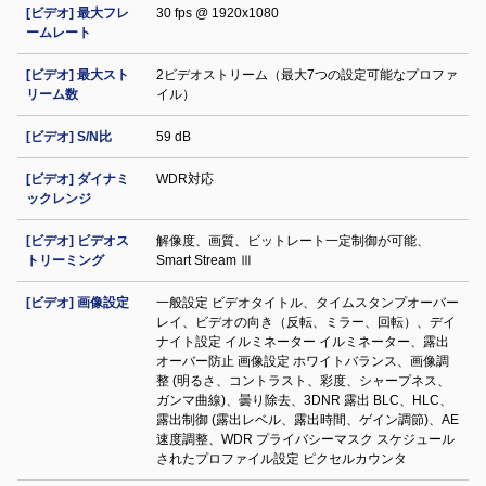
[ビデオ] 最大フレ
30 fps @ 1920x1080
ームレート
[ビデオ] 最大スト
2ビデオストリーム（最大7つの設定可能なプロファ
リーム数
イル）
[ビデオ] S/N比
59 dB
[ビデオ] ダイナミ
WDR対応
ックレンジ
[ビデオ] ビデオス
解像度、画質、ビットレート一定制御が可能、
トリーミング
Smart Stream Ⅲ
[ビデオ] 画像設定
一般設定 ビデオタイトル、タイムスタンプオーバー
レイ、ビデオの向き（反転、ミラー、回転）、デイ
ナイト設定 イルミネーター イルミネーター、露出
オーバー防止 画像設定 ホワイトバランス、画像調
整 (明るさ、コントラスト、彩度、シャープネス、
ガンマ曲線)、曇り除去、3DNR 露出 BLC、HLC、
露出制御 (露出レベル、露出時間、ゲイン調節)、AE
速度調整、WDR プライバシーマスク スケジュール
されたプロファイル設定 ピクセルカウンタ