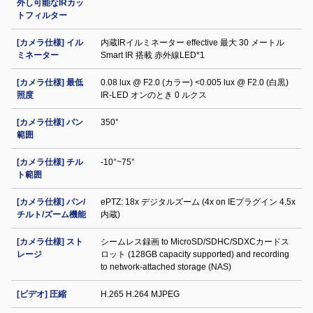
外し可能なIRカッ
トフィルター
[カメラ仕様] イル
内蔵IRイルミネーター effective 最大 30 メートル
ミネーター
Smart IR 搭載 赤外線LED*1
[カメラ仕様] 最低
0.08 lux @ F2.0 (カラー) <0.005 lux @ F2.0 (白黒)
照度
IR‐LED オンのとき 0 ルクス
[カメラ仕様] パン
350°
範囲
[カメラ仕様] チル
-10°~75°
ト範囲
[カメラ仕様] パン/
ePTZ: 18x デジタルズーム (4x on IEプラグイン 4.5x
チルト/ズーム機能
内蔵)
[カメラ仕様] スト
シームレス録画 to MicroSD/SDHC/SDXCカードス
レージ
ロット (128GB capacity supported) and recording
to network-attached storage (NAS)
[ビデオ] 圧縮
H.265 H.264 MJPEG