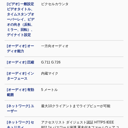
[ビデオ] 一般設定
ピクセルカウンタ
ビデオタイトル、
タイムスタンプオ
ーバーレイ、ビデ
オの向き（反転、
ミラー、回転）、
デイナイト設定
[オーディオ] オー
一方向オーディオ
ディオ能力
[オーディオ] 圧縮
G.711 G.726
[オーディオ] イン
内蔵マイク
ターフェース
[オーディオ] 有効
5 メートル
範囲
[ネットワーク] ユ
最大10クライアントまでライブビューが可能
ーザー
[ネットワーク] セ
アクセスリスト ダイジェスト認証 HTTPS IEEE
キュリティ
802.1x パスワード保護 署名付きファームウェア ユ