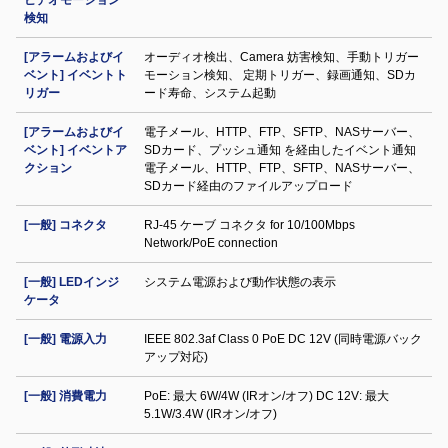
ビデオモーション
検知
[アラームおよびイ
オーディオ検出、Camera 妨害検知、手動トリガー
ベント] イベントト
モーション検知、 定期トリガー、録画通知、SDカ
リガー
ード寿命、システム起動
[アラームおよびイ
電子メール、HTTP、FTP、SFTP、NASサーバー、
ベント] イベントア
SDカード、プッシュ通知 を経由したイベント通知
クション
電子メール、HTTP、FTP、SFTP、NASサーバー、
SDカード経由のファイルアップロード
[一般] コネクタ
RJ-45 ケーブ コネクタ for 10/100Mbps
Network/PoE connection
[一般] LEDインジ
システム電源および動作状態の表示
ケータ
[一般] 電源入力
IEEE 802.3af Class 0 PoE DC 12V (同時電源バック
アップ対応)
[一般] 消費電力
PoE: 最大 6W/4W (IRオン/オフ) DC 12V: 最大
5.1W/3.4W (IRオン/オフ)