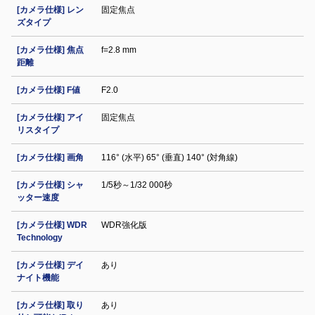
[カメラ仕様] レン
固定焦点
ズタイプ
[カメラ仕様] 焦点
f=2.8 mm
距離
[カメラ仕様] F値
F2.0
[カメラ仕様] アイ
固定焦点
リスタイプ
[カメラ仕様] 画角
116° (水平) 65° (垂直) 140° (対角線)
[カメラ仕様] シャ
1/5秒～1/32 000秒
ッター速度
[カメラ仕様] WDR
WDR強化版
Technology
[カメラ仕様] デイ
あり
ナイト機能
[カメラ仕様] 取り
あり