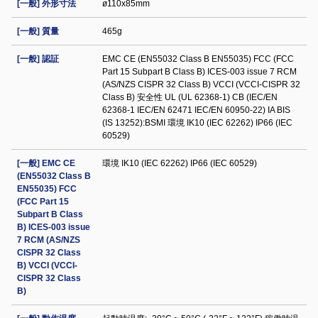
[一般] 外形寸法
ø110x85mm
[一般] 質量
465g
[一般] 認証
EMC CE (EN55032 Class B EN55035) FCC (FCC
Part 15 Subpart B Class B) ICES-003 issue 7 RCM
(AS/NZS CISPR 32 Class B) VCCI (VCCI-CISPR 32
Class B) 安全性 UL (UL 62368-1) CB (IEC/EN
62368-1 IEC/EN 62471 IEC/EN 60950-22) IA BIS
(IS 13252):BSMI 環境 IK10 (IEC 62262) IP66 (IEC
60529)
[一般] EMC CE
環境 IK10 (IEC 62262) IP66 (IEC 60529)
(EN55032 Class B
EN55035) FCC
(FCC Part 15
Subpart B Class
B) ICES-003 issue
7 RCM (AS/NZS
CISPR 32 Class
B) VCCI (VCCI-
CISPR 32 Class
B)