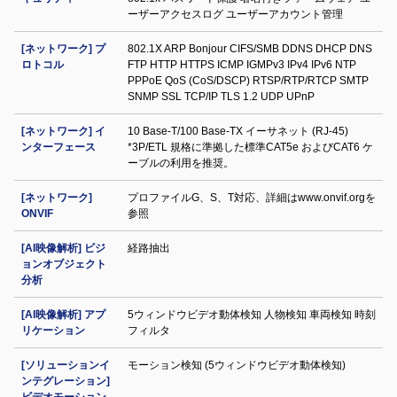
ーザーアクセスログ ユーザーアカウント管理
[ネットワーク] プ
802.1X ARP Bonjour CIFS/SMB DDNS DHCP DNS
ロトコル
FTP HTTP HTTPS ICMP IGMPv3 IPv4 IPv6 NTP
PPPoE QoS (CoS/DSCP) RTSP/RTP/RTCP SMTP
SNMP SSL TCP/IP TLS 1.2 UDP UPnP
[ネットワーク] イ
10 Base-T/100 Base-TX イーサネット (RJ-45)
ンターフェース
*3P/ETL 規格に準拠した標準CAT5e およびCAT6 ケ
ーブルの利用を推奨。
[ネットワーク]
プロファイルG、S、T対応、詳細はwww.onvif.orgを
ONVIF
参照
[AI映像解析] ビジ
経路抽出
ョンオブジェクト
分析
[AI映像解析] アプ
5ウィンドウビデオ動体検知 人物検知 車両検知 時刻
リケーション
フィルタ
[ソリューションイ
モーション検知 (5ウィンドウビデオ動体検知)
ンテグレーション]