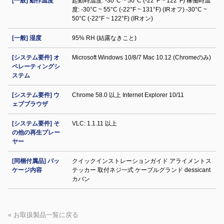
[一般] 動作温度
起動時温度: -30°C ~ 50°C (-22°F ~ 122°F) 稼働時温
度: -30°C ~ 55°C (-22°F ~ 131°F) (IRオフ) -30°C ~
50°C (-22°F ~ 122°F) (IRオン)
[一般] 湿度
95% RH (結露なきこと)
[システム要件] オ
Microsoft Windows 10/8/7 Mac 10.12 (Chromeのみ)
ペレーティングシ
ステム
[システム要件] ウ
Chrome 58.0 以上 Internet Explorer 10/11
ェブブラウザ
[システム要件] そ
VLC: 1.1.11 以上
の他の再生プレー
ヤー
[同梱付属品] パッ
クイックインストレーションガイド アライメントス
ケージ内容
テッカー 取付ネジ一式 ケーブルグランド dessicant
カバン
« お取扱製品一覧に戻る