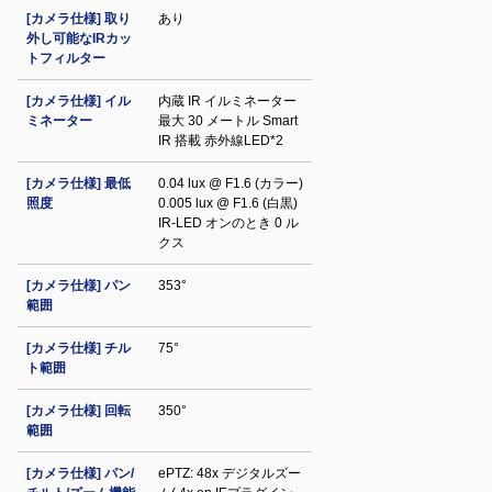
[カメラ仕様] 取り
あり
外し可能なIRカッ
トフィルター
[カメラ仕様] イル
内蔵 IR イルミネーター
ミネーター
最大 30 メートル Smart
IR 搭載 赤外線LED*2
[カメラ仕様] 最低
0.04 lux @ F1.6 (カラー)
照度
0.005 lux @ F1.6 (白黒)
IR‐LED オンのとき 0 ル
クス
[カメラ仕様] パン
353°
範囲
[カメラ仕様] チル
75°
ト範囲
[カメラ仕様] 回転
350°
範囲
[カメラ仕様] パン/
ePTZ: 48x デジタルズー