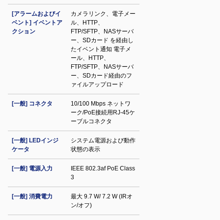
[アラームおよびイ
カメラリンク、電子メー
ベント] イベントア
ル、HTTP、
クション
FTP/SFTP、NASサーバ
ー、SDカード を経由し
たイベント通知 電子メ
ール、HTTP、
FTP/SFTP、NASサーバ
ー、SDカード経由のフ
ァイルアップロード
[一般] コネクタ
10/100 Mbps ネットワ
ーク/PoE接続用RJ-45ケ
ーブルコネクタ
[一般] LEDインジ
システム電源および動作
ケータ
状態の表示
[一般] 電源入力
IEEE 802.3af PoE Class
3
[一般] 消費電力
最大 9.7 W/ 7.2 W (IRオ
ン/オフ)