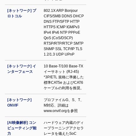
[ネットワーク] プ
802.1X ARP Bonjour
ロトコル
CIFS/SMB DDNS DHCP
DNS FTP/SFTP HTTP
HTTPS ICMP IGMPv3
IPv4 IPv6 NTP PPPoE
QoS (CoS/DSCP)
RTSP/RTP/RTCP SMTP
SNMP SSL TCP/IP TLS
1.2/1.3 UDP UPnP
[ネットワーク] イ
10 Base-T/100 Base-TX
ンターフェース
イーサネット (RJ-45)
*3P/ETL 規格に準拠した
標準CAT5e およびCAT6
ケーブルの利用を推奨。
[ネットワーク]
プロファイルG、S、T、
ONVIF
M対応、詳細は
www.onvif.orgを参照
[AI映像解析] コン
ハードウェア内蔵のディ
ピューティング能
ープラーニングアクセラ
力
レータを備えたSoC