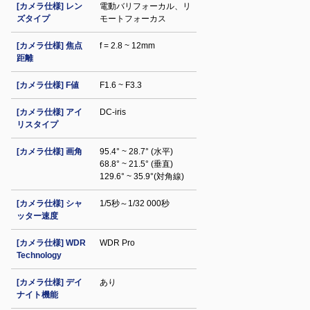
[カメラ仕様] レン
電動バリフォーカル、リ
ズタイプ
モートフォーカス
[カメラ仕様] 焦点
f = 2.8 ~ 12mm
距離
[カメラ仕様] F値
F1.6 ~ F3.3
[カメラ仕様] アイ
DC-iris
リスタイプ
[カメラ仕様] 画角
95.4° ~ 28.7° (水平)
68.8° ~ 21.5° (垂直)
129.6° ~ 35.9°(対角線)
[カメラ仕様] シャ
1/5秒～1/32 000秒
ッター速度
[カメラ仕様] WDR
WDR Pro
Technology
[カメラ仕様] デイ
あり
ナイト機能