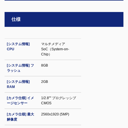
仕様
[システム情報]
マルチメディア
CPU
SoC（System-on-
Chip）
[システム情報] フ
8GB
ラッシュ
[システム情報]
2GB
RAM
[カメラ仕様] イメ
1/2.8"" プログレッシブ
ージセンサー
CMOS
[カメラ仕様] 最大
2560x1920 (5MP)
解像度