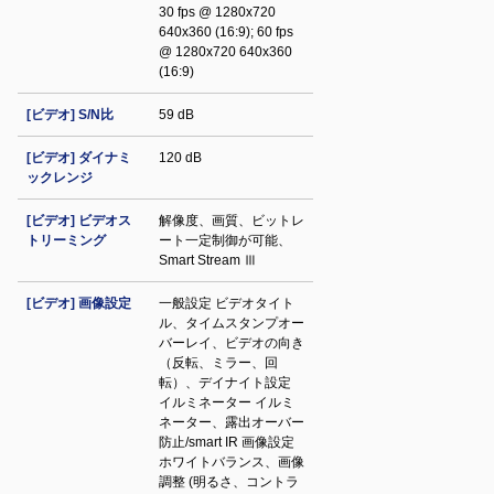
30 fps @ 1280x720
640x360 (16:9); 60 fps
@ 1280x720 640x360
(16:9)
[ビデオ] S/N比
59 dB
[ビデオ] ダイナミ
120 dB
ックレンジ
[ビデオ] ビデオス
解像度、画質、ビットレ
トリーミング
ート一定制御が可能、
Smart Stream Ⅲ
[ビデオ] 画像設定
一般設定 ビデオタイト
ル、タイムスタンプオー
バーレイ、ビデオの向き
（反転、ミラー、回
転）、デイナイト設定
イルミネーター イルミ
ネーター、露出オーバー
防止/smart IR 画像設定
ホワイトバランス、画像
調整 (明るさ、コントラ