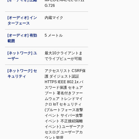
[オーディオ] 圧縮
MPEG-2 AAC-LC G.711
G.726
[オーディオ] イン
内蔵マイク
ターフェース
[オーディオ] 有効
5 メートル
範囲
[ネットワーク] ユ
最大10クライアントま
ーザー
でライブビューが可能
[ネットワーク] セ
アクセスリスト CSRF保
キュリティ
護 ダイジェスト認証
HTTPS IEEE 802.1x パ
スワード保護 セキュア
ブート 署名付きファー
ムウェア トレンドマイ
クロ IoT セキュリティ
(ブルートフォース攻撃
イベント サイバー攻撃
イベント 不正接続隔離
イベント) ユーザーアク
セスログ ユーザーアカ
ウント管理