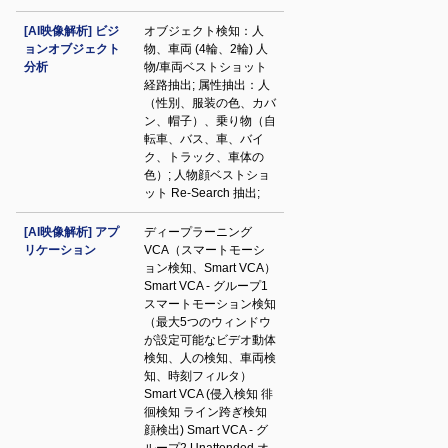
[AI映像解析] ビジ
オブジェクト検知：人
ョンオブジェクト
物、車両 (4輪、2輪) 人
分析
物/車両ベストショット
経路抽出; 属性抽出：人
（性別、服装の色、カバ
ン、帽子）、乗り物（自
転車、バス、車、バイ
ク、トラック、車体の
色）; 人物顔ベストショ
ット Re-Search 抽出;
[AI映像解析] アプ
ディープラーニング
リケーション
VCA（スマートモーシ
ョン検知、Smart VCA）
Smart VCA - グループ1
スマートモーション検知
（最大5つのウィンドウ
が設定可能なビデオ動体
検知、人の検知、車両検
知、時刻フィルタ）
Smart VCA (侵入検知 徘
徊検知 ライン跨ぎ検知
顔検出) Smart VCA - グ