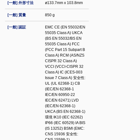
[一般] 外形寸法
ø133.7mm x 103.8mm
[一般] 質量
850 g
[一般] 認証
EMC CE (EN 55032/EN
55035 Class A) UKCA
(BS EN 55032/BS EN
55035 Class A) FCC
(FCC Part 15 Subpart B
Class A) RCM (AS/NZS
CISPR 32 Class A)
VCCI (VCCI-CISPR 32
Class A) IC (ICES-003
Issue 7 Class A) 安全性:
UL (UL 62368-1) CB
(IEC/EN 62368-1
IEC/EN 60950-22
IEC/EN 62471) LVD
(IEC/EN 62368-1)
UKCA (BS EN 62368-1)
環境 IK10 (IEC 62262)
IP66 (IEC 60529) IA BIS
(IS 13252) BSMI (EMC:
CNS 15936 安全性:
CNS 15598-1)