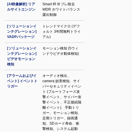
[AI映像解析] リア
Smart IR III ブレ除去
ルサイトエンジン
WDR ホワイトバランス
露出制御
[ソリューションイ
トレンドマイクロ (デフ
ンテグレーション]
ォルト 3年間無料トライ
VADPパッケージ
アル)
[ソリューションイ
モーション検知 (5ウィ
ンテグレーション]
ンドウビデオ動体検知)
ビデオモーション
検知
[アラームおよびイ
オーディオ検出、
ベント] イベントト
camera 妨害検知、サイ
リガー
バーセキュリティイベン
ト (ブルートフォース攻
撃イベント、サイバー攻
撃イベント、不正接続隔
離イベント)、手動トリ
ガー、モーション検知、
定期トリガー、録画通
知、SDカード寿命、衝
撃検知、システム起動