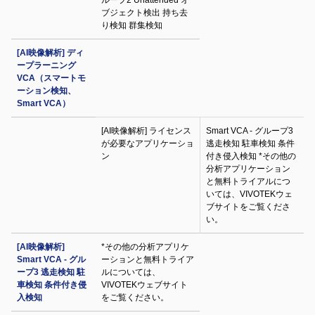
ループ2 Unattended オ
ブジェクト検出 持ち去
り検知 群集検知
[AI映像解析] ディ
ープラーニング
VCA（スマートモ
ーション検知、
Smart VCA）
[AI映像解析] ライセンス
Smart VCA - グループ3
が必要なアプリケーショ
逃走検知 駐車検知 条件
ン
付き侵入検知 *その他の
分析アプリケーション
と無料トライアルにつ
いては、VIVOTEKウェ
ブサイトをご覧くださ
い。
[AI映像解析]
*その他の分析アプリケ
Smart VCA - グル
ーションと無料トライア
ープ3 逃走検知 駐
ルについては、
車検知 条件付き侵
VIVOTEKウェブサイト
入検知
をご覧ください。