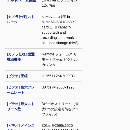
チルト/ズーム機能
ム( 4x on IEプラグイン
12x 内蔵)
[カメラ仕様] スト
シームレス録画 to
レージ
MicroSD/SDHC/SDXC
card (1TB capacity
supported) and
recording to network-
attached storage (NAS)
[カメラ仕様] 設置
Remote フォーカス リ
補助機能
モートズーム ピクセル
カウンタ
[ビデオ] 圧縮
H.265 H.264 MJPEG
[ビデオ] 最大フレ
30 fps @ 2560x1920
ームレート
[ビデオ] 最大スト
3ビデオストリーム（最
リーム数
大8つの設定可能なプロ
ファイル）
[ビデオ] メインス
30fps @2560x1920