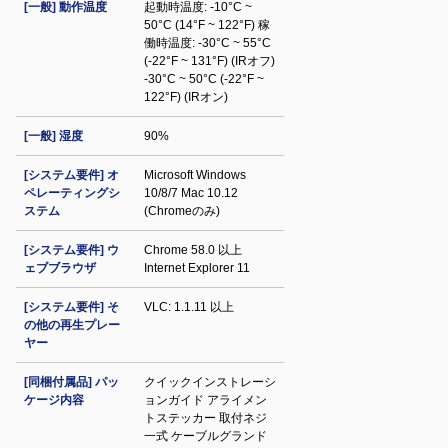
[一般] 動作温度
起動時温度: -10°C ~
50°C (14°F ~ 122°F) 稼
働時温度: -30°C ~ 55°C
(-22°F ~ 131°F) (IRオフ)
-30°C ~ 50°C (-22°F ~
122°F) (IRオン)
[一般] 湿度
90%
[システム要件] オ
Microsoft Windows
ペレーティングシ
10/8/7 Mac 10.12
ステム
(Chromeのみ)
[システム要件] ウ
Chrome 58.0 以上
ェブブラウザ
Internet Explorer 11
[システム要件] そ
VLC: 1.1.11 以上
の他の再生プレー
ヤー
[同梱付属品] パッ
クイックインストレーシ
ケージ内容
ョンガイド アライメン
トステッカー 取付ネジ
一式 ケーブルグランド