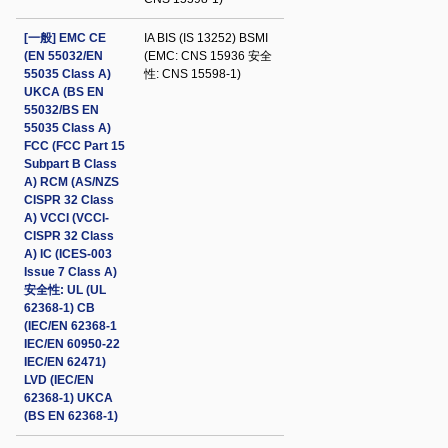
[一般] EMC CE
IA BIS (IS 13252) BSMI
(EN 55032/EN
(EMC: CNS 15936 安全
55035 Class A)
性: CNS 15598-1)
UKCA (BS EN
55032/BS EN
55035 Class A)
FCC (FCC Part 15
Subpart B Class
A) RCM (AS/NZS
CISPR 32 Class
A) VCCI (VCCI-
CISPR 32 Class
A) IC (ICES-003
Issue 7 Class A)
安全性: UL (UL
62368-1) CB
(IEC/EN 62368-1
IEC/EN 60950-22
IEC/EN 62471)
LVD (IEC/EN
62368-1) UKCA
(BS EN 62368-1)