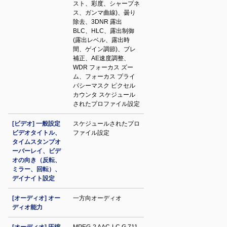
スト、彩度、シャープネ
ス、ガンマ曲線)、曇り
除去、3DNR 露出
BLC、HLC、露出制御
(露出レベル、露出時
間、ゲイン調節)、ブレ
補正、AE速度調整、
WDR フォーカス ズー
ム、フォーカス プライ
バシーマスク ピクセル
カウンタ スケジュール
されたプロファイル設定
[ビデオ] 一般設定
スケジュールされたプロ
ビデオタイトル、
ファイル設定
タイムスタンプオ
ーバーレイ、ビデ
オの向き（反転、
ミラー、回転）、
デイナイト設定
[オーディオ] オー
一方向オーディオ
ディオ能力