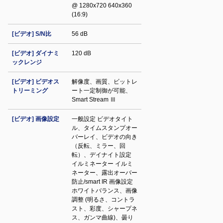
@ 1280x720 640x360
(16:9)
[ビデオ] S/N比
56 dB
[ビデオ] ダイナミ
120 dB
ックレンジ
[ビデオ] ビデオス
解像度、画質、ビットレ
トリーミング
ート一定制御が可能、
Smart Stream Ⅲ
[ビデオ] 画像設定
一般設定 ビデオタイト
ル、タイムスタンプオー
バーレイ、ビデオの向き
（反転、ミラー、回
転）、デイナイト設定
イルミネーター イルミ
ネーター、露出オーバー
防止/smart IR 画像設定
ホワイトバランス、画像
調整 (明るさ、コントラ
スト、彩度、シャープネ
ス、ガンマ曲線)、曇り