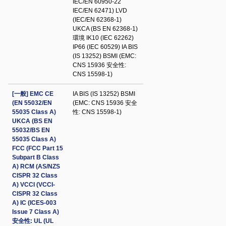
IEC/EN 60950-22
IEC/EN 62471) LVD
(IEC/EN 62368-1)
UKCA (BS EN 62368-1)
環境 IK10 (IEC 62262)
IP66 (IEC 60529) IA BIS
(IS 13252) BSMI (EMC:
CNS 15936 安全性:
CNS 15598-1)
[一般] EMC CE
IA BIS (IS 13252) BSMI
(EN 55032/EN
(EMC: CNS 15936 安全
55035 Class A)
性: CNS 15598-1)
UKCA (BS EN
55032/BS EN
55035 Class A)
FCC (FCC Part 15
Subpart B Class
A) RCM (AS/NZS
CISPR 32 Class
A) VCCI (VCCI-
CISPR 32 Class
A) IC (ICES-003
Issue 7 Class A)
安全性: UL (UL