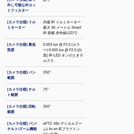
外し可能なIRカッ
トフィルター
[カメラ仕様] イル
内蔵 IR イルミネーター
ミネーター
最大 30 メートル Smart
IR 搭載 赤外線LED*2
[カメラ仕様] 最低
0.055 lux @ F2.0 (カラ
照度
ー) 0.005 lux @ F2.0 (白
黒) IR‐LED オンのとき 0
ルクス
[カメラ仕様] パン
350°
範囲
[カメラ仕様] チル
75°
ト範囲
[カメラ仕様] 回転
350°
範囲
[カメラ仕様] パン/
ePTZ: 48x デジタルズー
チルト/ズーム機能
ム( 4x on IEプラグイン