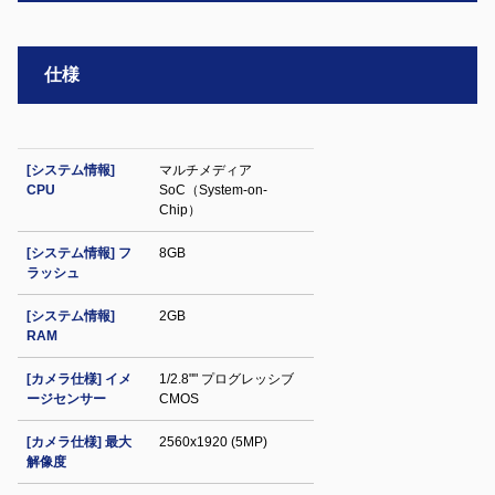
仕様
[システム情報]
マルチメディア
CPU
SoC（System-on-
Chip）
[システム情報] フ
8GB
ラッシュ
[システム情報]
2GB
RAM
[カメラ仕様] イメ
1/2.8"" プログレッシブ
ージセンサー
CMOS
[カメラ仕様] 最大
2560x1920 (5MP)
解像度