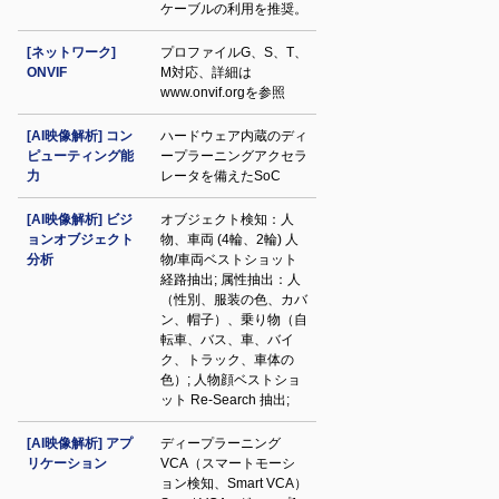
ケーブルの利用を推奨。
[ネットワーク]
プロファイルG、S、T、
ONVIF
M対応、詳細は
www.onvif.orgを参照
[AI映像解析] コン
ハードウェア内蔵のディ
ピューティング能
ープラーニングアクセラ
力
レータを備えたSoC
[AI映像解析] ビジ
オブジェクト検知：人
ョンオブジェクト
物、車両 (4輪、2輪) 人
分析
物/車両ベストショット
経路抽出; 属性抽出：人
（性別、服装の色、カバ
ン、帽子）、乗り物（自
転車、バス、車、バイ
ク、トラック、車体の
色）; 人物顔ベストショ
ット Re-Search 抽出;
[AI映像解析] アプ
ディープラーニング
リケーション
VCA（スマートモーシ
ョン検知、Smart VCA）