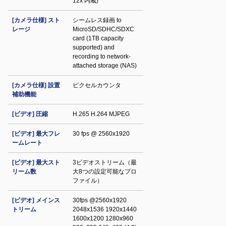
12x 内蔵)
[カメラ仕様] スト
シームレス録画 to
レージ
MicroSD/SDHC/SDXC
card (1TB capacity
supported) and
recording to network-
attached storage (NAS)
[カメラ仕様] 設置
ピクセルカウンタ
補助機能
[ビデオ] 圧縮
H.265 H.264 MJPEG
[ビデオ] 最大フレ
30 fps @ 2560x1920
ームレート
[ビデオ] 最大スト
3ビデオストリーム（最
リーム数
大8つの設定可能なプロ
ファイル）
[ビデオ] メインス
30fps @2560x1920
トリーム
2048x1536 1920x1440
1600x1200 1280x960