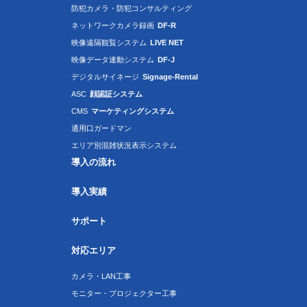
防犯カメラ・防犯コンサルティング
ネットワークカメラ録画
DF-R
映像遠隔観覧システム
LIVE NET
映像データ連動システム
DF-J
デジタルサイネージ
Signage-Rental
ASC
顔認証システム
CMS
マーケティングシステム
通用口ガードマン
エリア別混雑状況表示システム
導入の流れ
導入実績
サポート
対応エリア
カメラ・LAN工事
モニター・プロジェクター工事