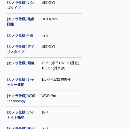
[カメラ仕様] レン
固定焦点
ズタイプ
[カメラ仕様] 焦点
f = 3.6 mm
距離
[カメラ仕様] F値
F2.0
[カメラ仕様] アイ
固定焦点
リスタイプ
[カメラ仕様] 画角
79.6° (水平) 57.8° (垂直)
105.8° (対角線)
[カメラ仕様] シャ
1/5秒～1/32 000秒
ッター速度
[カメラ仕様] WDR
WDR Pro
Technology
[カメラ仕様] デイ
あり
ナイト機能
[カメラ仕様] 取り
あり