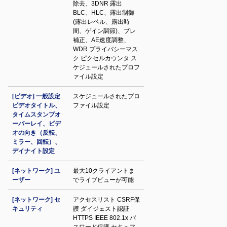
除去、3DNR 露出
BLC、HLC、露出制御
(露出レベル、露出時
間、ゲイン調節)、ブレ
補正、AE速度調整、
WDR プライバシーマス
ク ピクセルカウンタ ス
ケジュールされたプロフ
ァイル設定
[ビデオ] 一般設定
スケジュールされたプロ
ビデオタイトル、
ファイル設定
タイムスタンプオ
ーバーレイ、ビデ
オの向き（反転、
ミラー、回転）、
デイナイト設定
[ネットワーク] ユ
最大10クライアントま
ーザー
でライブビューが可能
[ネットワーク] セ
アクセスリスト CSRF保
キュリティ
護 ダイジェスト認証
HTTPS IEEE 802.1x パ