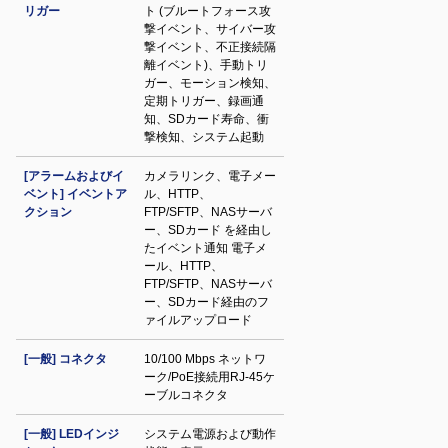
リガー
ト (ブルートフォース攻
撃イベント、サイバー攻
撃イベント、不正接続隔
離イベント)、手動トリ
ガー、モーション検知、
定期トリガー、録画通
知、SDカード寿命、衝
撃検知、システム起動
[アラームおよびイ
カメラリンク、電子メー
ベント] イベントア
ル、HTTP、
クション
FTP/SFTP、NASサーバ
ー、SDカード を経由し
たイベント通知 電子メ
ール、HTTP、
FTP/SFTP、NASサーバ
ー、SDカード経由のフ
ァイルアップロード
[一般] コネクタ
10/100 Mbps ネットワ
ーク/PoE接続用RJ-45ケ
ーブルコネクタ
[一般] LEDインジ
システム電源および動作