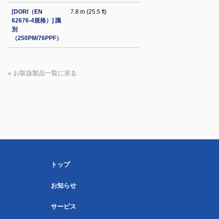
[DORI（EN
7.8 m (25.5 ft)
62676-4規格）] 識
別
（250PM/76PPF）
« お取扱製品一覧に戻る
トップ
お知らせ
サービス