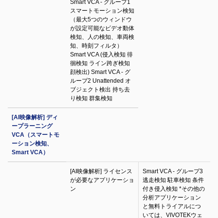
Smart VCA - グループ1
スマートモーション検知
（最大5つのウィンドウ
が設定可能なビデオ動体
検知、人の検知、車両検
知、時刻フィルタ）
Smart VCA (侵入検知 徘
徊検知 ライン跨ぎ検知
顔検出) Smart VCA - グ
ループ2 Unattended オ
ブジェクト検出 持ち去
り検知 群集検知
[AI映像解析] ディ
ープラーニング
VCA（スマートモ
ーション検知、
Smart VCA）
[AI映像解析] ライセンス
Smart VCA - グループ3
が必要なアプリケーショ
逃走検知 駐車検知 条件
ン
付き侵入検知 *その他の
分析アプリケーション
と無料トライアルにつ
いては、VIVOTEKウェ