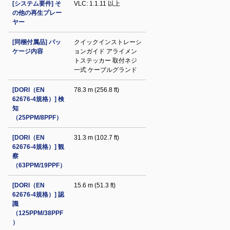
[システム要件] そ
VLC: 1.1.11 以上
の他の再生プレー
ヤー
[同梱付属品] パッ
クイックインストレーシ
ケージ内容
ョンガイド アライメン
トステッカー 取付ネジ
一式 ケーブルグランド
[DORI（EN
78.3 m (256.8 ft)
62676-4規格）] 検
知
（25PPM/8PPF）
[DORI（EN
31.3 m (102.7 ft)
62676-4規格）] 観
察
（63PPM/19PPF）
[DORI（EN
15.6 m (51.3 ft)
62676-4規格）] 認
識
（125PPM/38PPF
）