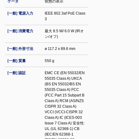
ケータ
状態の表示
[一般] 電源入力
IEEE 802.3af PoE Class
3
[一般] 消費電力
最大 8.5 W/ 6.0 W (IRオ
ン/オフ)
[一般] 外形寸法
ø 117.2 x 89.6 mm
[一般] 質量
550 g
[一般] 認証
EMC CE (EN 55032/EN
55035 Class A) UKCA
(BS EN 55032/BS EN
55035 Class A) FCC
(FCC Part 15 Subpart B
Class A) RCM (AS/NZS
CISPR 32 Class A)
VCCI (VCCI-CISPR 32
Class A) IC (ICES-003
Issue 7 Class A) 安全性:
UL (UL 62368-1) CB
(IEC/EN 62368-1