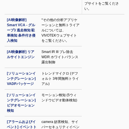
ブサイトをご覧くださ
い。
[AI映像解析]
*その他の分析アプリケ
Smart VCA - グル
ーションと無料トライア
ープ3 逃走検知 駐
ルについては、
車検知 条件付き侵
VIVOTEKウェブサイト
入検知
をご覧ください。
[AI映像解析] リア
Smart IR III ブレ除去
ルサイトエンジン
WDR ホワイトバランス
露出制御
[ソリューションイ
トレンドマイクロ (デフ
ンテグレーション]
ォルト 3年間無料トライ
VADPパッケージ
アル)
[ソリューションイ
モーション検知 (5ウィ
ンテグレーション]
ンドウビデオ動体検知)
ビデオモーション
検知
[アラームおよびイ
camera 妨害検知、サイ
ベント] イベントト
バーセキュリティイベン