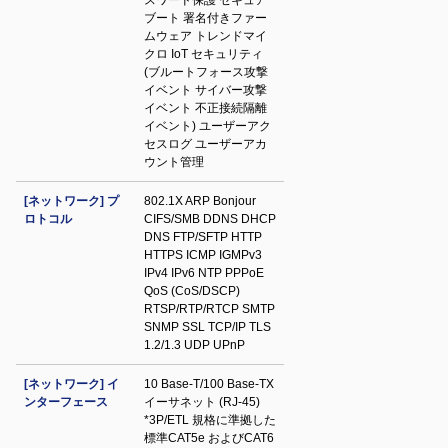
スワード保護 セキュア
ブート 署名付きファー
ムウェア トレンドマイ
クロ IoT セキュリティ
(ブルートフォース攻撃
イベント サイバー攻撃
イベント 不正接続隔離
イベント) ユーザーアク
セスログ ユーザーアカ
ウント管理
[ネットワーク] プ
802.1X ARP Bonjour
ロトコル
CIFS/SMB DDNS DHCP
DNS FTP/SFTP HTTP
HTTPS ICMP IGMPv3
IPv4 IPv6 NTP PPPoE
QoS (CoS/DSCP)
RTSP/RTP/RTCP SMTP
SNMP SSL TCP/IP TLS
1.2/1.3 UDP UPnP
[ネットワーク] イ
10 Base-T/100 Base-TX
ンターフェース
イーサネット (RJ-45)
*3P/ETL 規格に準拠した
標準CAT5e およびCAT6