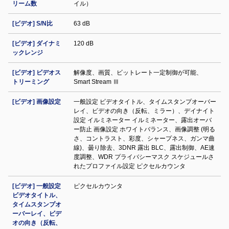
リーム数
イル）
[ビデオ] S/N比
63 dB
[ビデオ] ダイナミ
120 dB
ックレンジ
[ビデオ] ビデオス
解像度、画質、ビットレート一定制御が可能、
トリーミング
Smart Stream Ⅲ
[ビデオ] 画像設定
一般設定 ビデオタイトル、タイムスタンプオーバー
レイ、ビデオの向き（反転、ミラー）、デイナイト
設定 イルミネーター イルミネーター、露出オーバ
ー防止 画像設定 ホワイトバランス、画像調整 (明る
さ、コントラスト、彩度、シャープネス、ガンマ曲
線)、曇り除去、3DNR 露出 BLC、露出制御、AE速
度調整、WDR プライバシーマスク スケジュールさ
れたプロファイル設定 ピクセルカウンタ
[ビデオ] 一般設定
ピクセルカウンタ
ビデオタイトル、
タイムスタンプオ
ーバーレイ、ビデ
オの向き（反転、