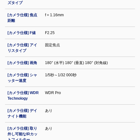
ズタイプ
[カメラ仕様] 焦点
f = 1.16mm
距離
[カメラ仕様] F値
F2.25
[カメラ仕様] アイ
固定焦点
リスタイプ
[カメラ仕様] 画角
180° (水平) 180° (垂直) 180° (対角線)
[カメラ仕様] シャ
1/5秒～1/32 000秒
ッター速度
[カメラ仕様] WDR
WDR Pro
Technology
[カメラ仕様] デイ
あり
ナイト機能
[カメラ仕様] 取り
あり
外し可能なIRカッ
トフィルター