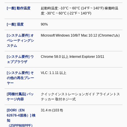
[一般] 動作温度
起動時温度: -10°C ~ 60°C (14°F ~ 140°F) 稼働時温
度: -30°C ~ 60°C (-22°F ~ 140°F)
[一般] 湿度
90%
[システム要件] オ
Microsoft Windows 10/8/7 Mac 10.12 (Chromeのみ)
ペレーティングシ
ステム
[システム要件] ウ
Chrome 58.0 以上 Internet Explorer 10/11
ェブブラウザ
[システム要件] そ
VLC: 1.1.11 以上
の他の再生プレー
ヤー
[同梱付属品] パッ
クイックインストレーションガイド アライメントス
ケージ内容
テッカー 取付ネジ一式
[DORI（EN
31.4 m (103 ft)
62676-4規格）] 検
知
（25PPM/8PPF）