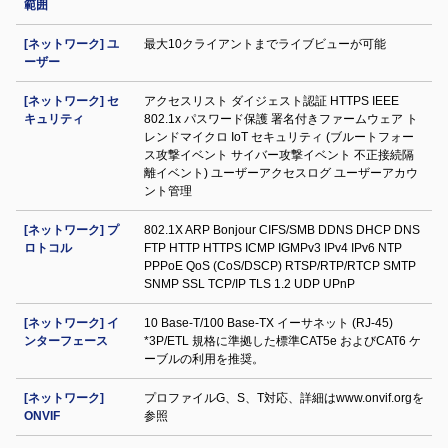
範囲
[ネットワーク] ユ
最大10クライアントまでライブビューが可能
ーザー
[ネットワーク] セ
アクセスリスト ダイジェスト認証 HTTPS IEEE
キュリティ
802.1x パスワード保護 署名付きファームウェア ト
レンドマイクロ IoT セキュリティ (ブルートフォー
ス攻撃イベント サイバー攻撃イベント 不正接続隔
離イベント) ユーザーアクセスログ ユーザーアカウ
ント管理
[ネットワーク] プ
802.1X ARP Bonjour CIFS/SMB DDNS DHCP DNS
ロトコル
FTP HTTP HTTPS ICMP IGMPv3 IPv4 IPv6 NTP
PPPoE QoS (CoS/DSCP) RTSP/RTP/RTCP SMTP
SNMP SSL TCP/IP TLS 1.2 UDP UPnP
[ネットワーク] イ
10 Base-T/100 Base-TX イーサネット (RJ-45)
ンターフェース
*3P/ETL 規格に準拠した標準CAT5e およびCAT6 ケ
ーブルの利用を推奨。
[ネットワーク]
プロファイルG、S、T対応、詳細はwww.onvif.orgを
ONVIF
参照