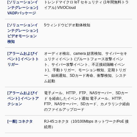
[ソリューションイ
トレンドマイクロ IoT セキュリティ (1年間無料トラ
ンテグレーション]
イアル) VIVOCloud
VADPパッケージ
[ソリューションイ
5ウィンドウビデオ動体検知
ンテグレーション]
ビデオモーション
検知
[アラームおよびイ
オーディオ検出、camera 妨害検知、サイバーセキ
ベント] イベントト
ュリティイベント (ブルートフォース攻撃イベン
リガー
ト、サイバー攻撃イベント、不正接続隔離イベン
ト)、手動トリガー、モーション検知、定期トリガ
ー、録画通知、SDカード寿命、衝撃検知、システ
ム起動
[アラームおよびイ
電子メール、HTTP、FTP、NASサーバー、SDカー
ベント] イベントア
ド を経由したイベント通知 電子メール、HTTP、
クション
FTP、NASサーバー、SDカード、カメラリンク経由
のファイルアップロード
[一般] コネクタ
RJ-45コネクタ（10/100Mbps ネットワーク/PoE 接
続用）