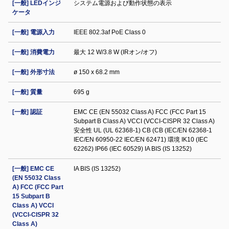
[一般] LEDインジ
システム電源および動作状態の表示
ケータ
[一般] 電源入力
IEEE 802.3af PoE Class 0
[一般] 消費電力
最大 12 W/3.8 W (IRオン/オフ)
[一般] 外形寸法
ø 150 x 68.2 mm
[一般] 質量
695 g
[一般] 認証
EMC CE (EN 55032 Class A) FCC (FCC Part 15
Subpart B Class A) VCCI (VCCI-CISPR 32 Class A)
安全性 UL (UL 62368-1) CB (CB (IEC/EN 62368-1
IEC/EN 60950-22 IEC/EN 62471) 環境 IK10 (IEC
62262) IP66 (IEC 60529) IA BIS (IS 13252)
[一般] EMC CE
IA BIS (IS 13252)
(EN 55032 Class
A) FCC (FCC Part
15 Subpart B
Class A) VCCI
(VCCI-CISPR 32
Class A)