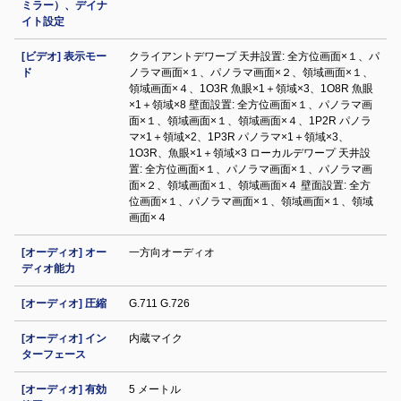
ミラー）、デイナ
イト設定
[ビデオ] 表示モー
クライアントデワープ 天井設置: 全方位画面×１、パ
ド
ノラマ画面×１、パノラマ画面×２、領域画面×１、
領域画面×４、1O3R 魚眼×1＋領域×3、1O8R 魚眼
×1＋領域×8 壁面設置: 全方位画面×１、パノラマ画
面×１、領域画面×１、領域画面×４、1P2R パノラ
マ×1＋領域×2、1P3R パノラマ×1＋領域×3、
1O3R、魚眼×1＋領域×3 ローカルデワープ 天井設
置: 全方位画面×１、パノラマ画面×１、パノラマ画
面×２、領域画面×１、領域画面×４ 壁面設置: 全方
位画面×１、パノラマ画面×１、領域画面×１、領域
画面×４
[オーディオ] オー
一方向オーディオ
ディオ能力
[オーディオ] 圧縮
G.711 G.726
[オーディオ] イン
内蔵マイク
ターフェース
[オーディオ] 有効
5 メートル