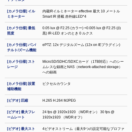
[カメラ仕様] イル
内蔵IRイルミネーター effective 最大 10 メートル
ミネーター
Smart IR 搭載 赤外線LED*4
[カメラ仕様] 最低
0.05 lux @ F2.25 (カラー) <0.005 lux @ F2.25 (白
照度
黒) IR‐LED オンのとき 0 ルクス
[カメラ仕様] パン/
ePTZ: 12x デジタルズーム (12x on IEプラグイン)
チルト/ズーム機能
[カメラ仕様] スト
MicroSD/SDHC/SDXCカード（1TB対応）へのシー
レージ
ムレスな録画とNAS（network-attached storage）
への録画
[カメラ仕様] 設置
ピクセルカウンタ
補助機能
[ビデオ] 圧縮
H.265 H.264 MJPEG
[ビデオ] 最大フレ
24 fps @ 1920x1920 （WDRオン） 30 fps @
ームレート
1920x1920 （WDRオフ）
[ビデオ] 最大スト
4ビデオストリーム（最大9つの設定可能なプロファ